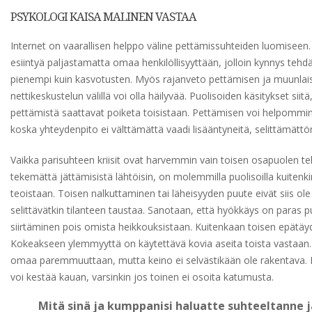
PSYKOLOGI KAISA MALINEN VASTAA
Internet on vaarallisen helppo väline pettämissuhteiden luomiseen.
esiintyä paljastamatta omaa henkilöllisyyttään, jolloin kynnys tehdä
pienempi kuin kasvotusten. Myös rajanveto pettämisen ja muunlai
nettikeskustelun välillä voi olla häilyvää. Puolisoiden käsitykset siit
pettämistä saattavat poiketa toisistaan. Pettämisen voi helpommin 
koska yhteydenpito ei välttämättä vaadi lisääntyneitä, selittämätt
Vaikka parisuhteen kriisit ovat harvemmin vain toisen osapuolen te
tekemättä jättämisistä lähtöisin, on molemmilla puolisoilla kuitenk
teoistaan. Toisen nalkuttaminen tai läheisyyden puute eivät siis ole 
selittävätkin tilanteen taustaa. Sanotaan, että hyökkäys on paras 
siirtäminen pois omista heikkouksistaan. Kuitenkaan toisen epätäyd
Kokeakseen ylemmyyttä on käytettävä kovia aseita toista vastaan. 
omaa paremmuuttaan, mutta keino ei selvästikään ole rakentava. 
voi kestää kauan, varsinkin jos toinen ei osoita katumusta.
Mitä sinä ja kumppanisi haluatte suhteeltanne 