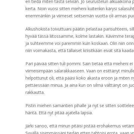
en tiedä miten tästä selviän. Jo seurustelun alkuaikoina p
kerta. Noin vuosi sitten mieheni kuitenkin kärysi salasuht
enemmänkin ja viimeset seitsemän vuotta oli armas puoli
Alkushokista toivuttuani päätin pelastaa parisuhteeni, sil
hyvää tässä liitossamme, kolme lastakin. Kävimme terap
ja suhteemme voi paremmin kuin koskaan. Olin niin onn
niin voimakasta, että tällaiset kriisitkään eivät sitä kaada
Pari päivää sitten tuli pommi. Sain tietää että mieheni 
viimeisimpään salarakkaaseen. Vaan on esittänyt minull
helpottunut oli, että pääsi koko akasta eroon ja miten n
pettäessään minua. Ja aina kun on silmä välttänyt on ju
rakkautta.
Pistin miehen samantien pihalle ja nyt se sitten soittelee,
häntä. Että nyt pitää ajatella lapsia.
Järki sanoo, että minun pitäisi pistää erohakemus vetä
Syvällä sisimmässäni tiedän etten tahtoisi erota, vaan yri