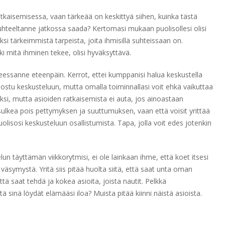
kaisemisessa, vaan tärkeää on keskittyä siihen, kuinka tästä
uhteeltanne jatkossa saada? Kertomasi mukaan puolisollesi olisi
 tärkeimmistä tarpeista, joita ihmisillä suhteissaan on.
kki mitä ihminen tekee, olisi hyväksyttävä.
hteessanne eteenpäin. Kerrot, ettei kumppanisi halua keskustella
suostu keskusteluun, mutta omalla toiminnallasi voit ehkä vaikuttaa
si, mutta asioiden ratkaisemista ei auta, jos ainoastaan
 sulkea pois pettymyksen ja suuttumuksen, vaan että voisit yrittää
uolisosi keskusteluun osallistumista. Tapa, jolla voit edes jotenkin
n täyttämän viikkorytmisi, ei ole lainkaan ihme, että koet itsesi
väsymystä. Yritä siis pitää huolta siitä, että saat unta oman
ä saat tehdä ja kokea asioita, joista nautit. Pelkkä
ä sinä löydät elämääsi iloa? Muista pitää kiinni näistä asioista.