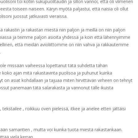
uolisoni toi kotiin sukupuolitaudin ja sillon vannoi, että oli viimenen
eesta toiseen naiseen. Käryn myötä paljastui, että naisia oli ollut
soni juossut jatkuvasti vieraissa.
lä rakastin ja rakastan miestä niin paljon ja meillä on niin paljon
iassa ja teimme paljon asioita yhdessä ja koin että lähennyimme
ellinen, että meidän avioliittomme on niin vahva ja rakkautemme
.
ei ole missään vaiheessa lopettanut tätä suhdetta tähän
e koko ajan mitä rakastavinta puolisoa ja puhunut kuinka
yt on asiat kohdallaan ja tajuaa miten hirvittävän virheen on tehnyt
ossut panemaan tätä salarakasta ja vannonut tälle ikuista
 tekstailee , roikkuu oven pielessä, itkee ja anelee etten jättäisi
mään samantien , mutta voi kuinka tuota miestä rakastankaan.
ttää vielä kerran.