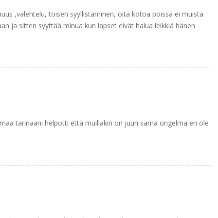
s ,valehtelu, toisen syyllistäminen, öitä kotoa poissa ei muista
saan ja sitten syyttää minua kun lapset eivät halua leikkiä hänen
 omaa tarinaani helpotti että muillakin on juuri sama ongelma en ole