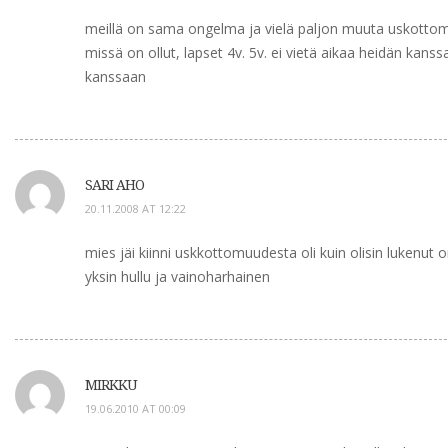
meillä on sama ongelma ja vielä paljon muuta uskottomuu
missä on ollut, lapset 4v. 5v. ei vietä aikaa heidän kans
kanssaan
SARI AHO
20.11.2008 AT 12:22
mies jäi kiinni uskkottomuudesta oli kuin olisin lukenut
yksin hullu ja vainoharhainen
MIRKKU
19.06.2010 AT 00:09