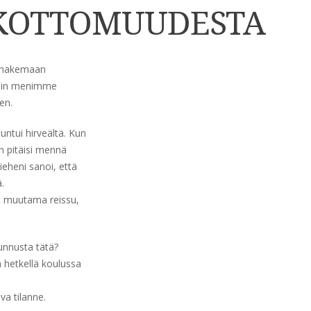
USKOTTOMUUDESTA
na hakemaan
isiin menimme
en.
ntui hirveältä. Kun
un pitäisi mennä
ieheni sanoi, että
.
t muutama reissu,
unnusta tätä?
ä hetkellä koulussa
va tilanne.