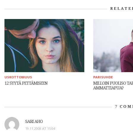
RELATE
USKOTTOMUUS
PARISUHDE
12 SYYTÄ PETTÄMISEEN
MILLOIN PUOLISO TA
AMMATTIAPUA?
7
COM
SARI AHO
19.11.2008 AT 15:04