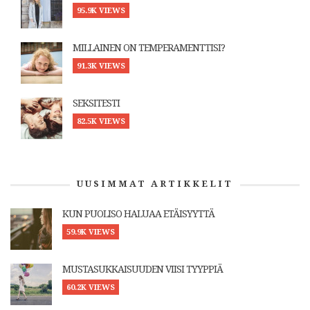
95.9K VIEWS
MILLAINEN ON TEMPERAMENTTISI?
91.3K VIEWS
SEKSITESTI
82.5K VIEWS
UUSIMMAT ARTIKKELIT
KUN PUOLISO HALUAA ETÄISYYTTÄ
59.9K VIEWS
MUSTASUKKAISUUDEN VIISI TYYPPIÄ
60.2K VIEWS