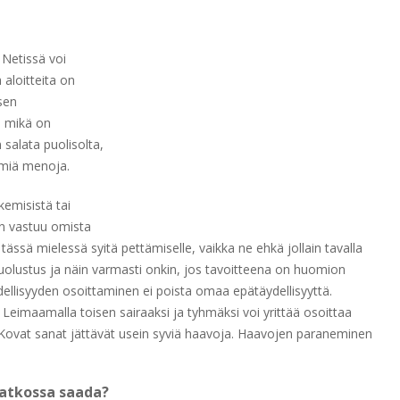
 Netissä voi
 aloitteita on
sen
ä, mikä on
salata puolisolta,
ömiä menoja.
kemisistä tai
in vastuu omista
tässä mielessä syitä pettämiselle, vaikka ne ehkä jollain tavalla
puolustus ja näin varmasti onkin, jos tavoitteena on huomion
ellisyyden osoittaminen ei poista omaa epätäydellisyyttä.
Leimaamalla toisen sairaaksi ja tyhmäksi voi yrittää osoittaa
Kovat sanat jättävät usein syviä haavoja. Haavojen paraneminen
jatkossa saada?