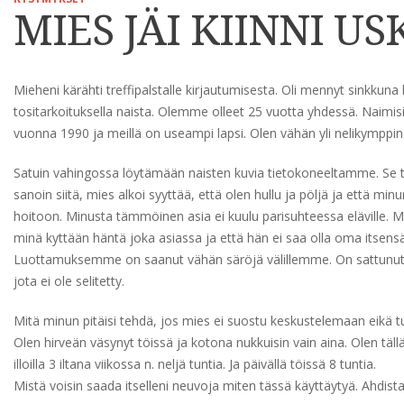
MIES JÄI KIINNI 
Mieheni kärähti treffipalstalle kirjautumisesta. Oli mennyt sinkku
tositarkoituksella naista. Olemme olleet 25 vuotta yhdessä. Naim
vuonna 1990 ja meillä on useampi lapsi. Olen vähän yli nelikymppin
Satuin vahingossa löytämään naisten kuvia tietokoneeltamme. Se tu
sanoin siitä, mies alkoi syyttää, että olen hullu ja pöljä ja että min
hoitoon. Minusta tämmöinen asia ei kuulu parisuhteessa eläville. M
minä kyttään häntä joka asiassa ja että hän ei saa olla oma itsensä
Luottamuksemme on saanut vähän säröjä välillemme. On sattunu
jota ei ole selitetty.
Mitä minun pitäisi tehdä, jos mies ei suostu keskustelemaan eikä t
Olen hirveän väsynyt töissä ja kotona nukkuisin vain aina. Olen täll
illoilla 3 iltana viikossa n. neljä tuntia. Ja päivällä töissä 8 tuntia.
Mistä voisin saada itselleni neuvoja miten tässä käyttäytyä. Ahdista