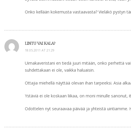
Onko kellään kokemusta vastaavasta? Vieläkö pystyn t
LINTU VAI KALA?
18.05.2011 AT 21:29
Uimakaveristani en tiedä juuri mitään, onko perhettä va
suhdettakaan ei ole, vaikka haluaisin.
Ottajia miehellä näyttää olevan ihan tarpeeksi. Asia alkaa
Ystäviä ei ole koskaan liikaa, on moni minulle sanonut,
Odottelen nyt seuraavaa päivää ja yhteistä uintiamme. H