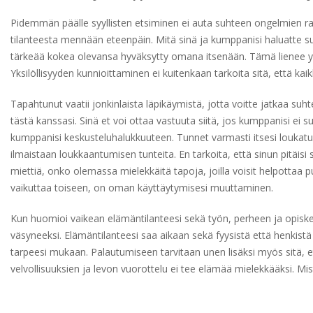
Pidemmän päälle syyllisten etsiminen ei auta suhteen ongelmien rat
tilanteesta mennään eteenpäin. Mitä sinä ja kumppanisi haluatte s
tärkeää kokea olevansa hyväksytty omana itsenään. Tämä lienee yksi
Yksilöllisyyden kunnioittaminen ei kuitenkaan tarkoita sitä, että kai
Tapahtunut vaatii jonkinlaista läpikäymistä, jotta voitte jatkaa su
tästä kanssasi. Sinä et voi ottaa vastuuta siitä, jos kumppanisi ei 
kumppanisi keskusteluhalukkuuteen. Tunnet varmasti itsesi loukatuk
ilmaistaan loukkaantumisen tunteita. En tarkoita, että sinun pitäisi
miettiä, onko olemassa mielekkäitä tapoja, joilla voisit helpottaa p
vaikuttaa toiseen, on oman käyttäytymisesi muuttaminen.
Kun huomioi vaikean elämäntilanteesi sekä työn, perheen ja opiskelu
väsyneeksi. Elämäntilanteesi saa aikaan sekä fyysistä että henkistä 
tarpeesi mukaan. Palautumiseen tarvitaan unen lisäksi myös sitä, ett
velvollisuuksien ja levon vuorottelu ei tee elämää mielekkääksi. Mist