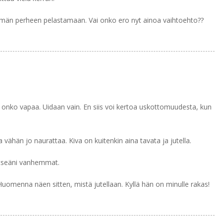
ämän perheen pelastamaan. Vai onko ero nyt ainoa vaihtoehto??
i onko vapaa. Uidaan vain. En siis voi kertoa uskottomuudesta, kun
 vähän jo naurattaa. Kiva on kuitenkin aina tavata ja jutella.
 itseäni vanhemmat.
uomenna näen sitten, mistä jutellaan. Kyllä hän on minulle rakas!