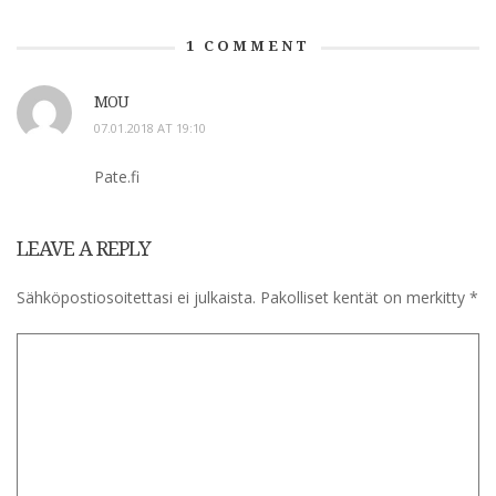
1
COMMENT
MOU
07.01.2018 AT 19:10
Pate.fi
LEAVE A REPLY
Sähköpostiosoitettasi ei julkaista.
Pakolliset kentät on merkitty
*