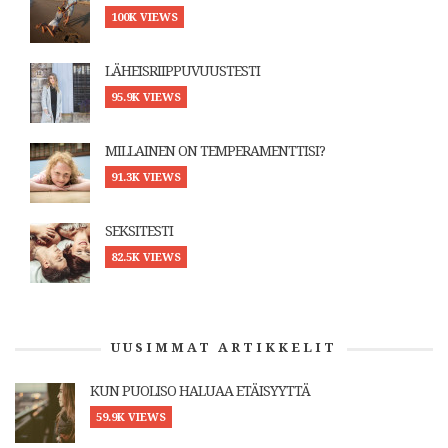
100K VIEWS
LÄHEISRIIPPUVUUSTESTI
95.9K VIEWS
MILLAINEN ON TEMPERAMENTTISI?
91.3K VIEWS
SEKSITESTI
82.5K VIEWS
UUSIMMAT ARTIKKELIT
KUN PUOLISO HALUAA ETÄISYYTTÄ
59.9K VIEWS