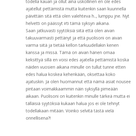
todella kauan ja ollut aina uskollinen en ole edes
ajatellut pettämistä mutta kuitenkin saan kuunnella
päivittäin sitä että olen valehteva h.., lumppu jne. Nyt
helvetti on päässyt irti tämä syksyn aikana.
Saan jatkuvasti syytöksiä siitä että olen aivan
takuuvarmasti pettänyt ja että puolisoni on aivan
varma siitä ja tietää kellon tarkuudellakin kenen
kanssa ja missä. Tämä on aivan hänen omaa
keksittyä sillä en voisi edes ajatella pettämistä koska
näiden vuosien aikana minulle on tullut tunne etten
edes halua koskea kehenkään, oksettaa koko
ajatuskin. Ja olen huomannut että nämä asiat nousee
pintaan voimakkaammin näin syksyllä pimeään
aikaan. Puolisoni on kuitenkin minulle tärkeä mutta ei
tälläisiä syytöksiä kukaan halua jos ei ole tehnyt
todellakaan mitään. Voinko selvitä tästä vielä
onnellisena?!