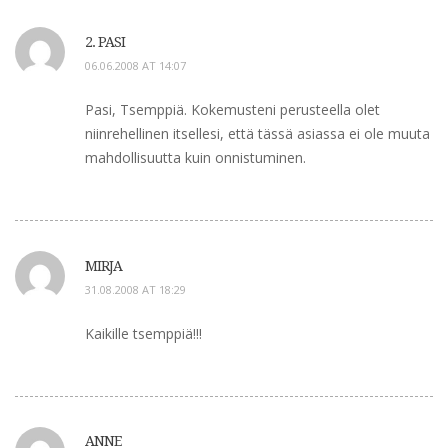
2. PASI
06.06.2008 AT 14:07
Pasi, Tsemppiä. Kokemusteni perusteella olet
niinrehellinen itsellesi, että tässä asiassa ei ole muuta
mahdollisuutta kuin onnistuminen.
MIRJA
31.08.2008 AT 18:29
Kaikille tsemppiä!!!
ANNE