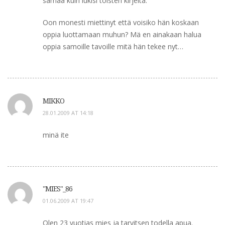
samaa kuin lukisi toisten kirjeitä.
Oon monesti miettinyt että voisiko hän koskaan
oppia luottamaan muhun? Mä en ainakaan halua
oppia samoille tavoille mitä hän tekee nyt…
MIKKO
28.01.2009 AT 14:18
minä ite
"MIES"_86
01.06.2009 AT 19:47
Olen 23 vuotias mies ja tarvitsen todella apua.