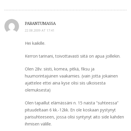
PARANTUMASSA
22.08.2009 AT 17:41
Hei kaikille.
Kerron tarinani, toivottavasti siitä on apua joillekin.
Olen 28v. siisti, komea, pitkä, fiksu ja
huumorintajuinen vaakamies. (vain jotta jokainen
ajattelee ettei aina kyse olisi siis ulkoisesta
olemuksesta)
Olen tapaillut elämässäni n. 15 naista ”suhteessa”
pituudeltaan 6 kk.-12kk. En ole koskaan pystynyt
parisuhteeseen, jossa olisi syntynyt aito side kahden
ihmisen välille.