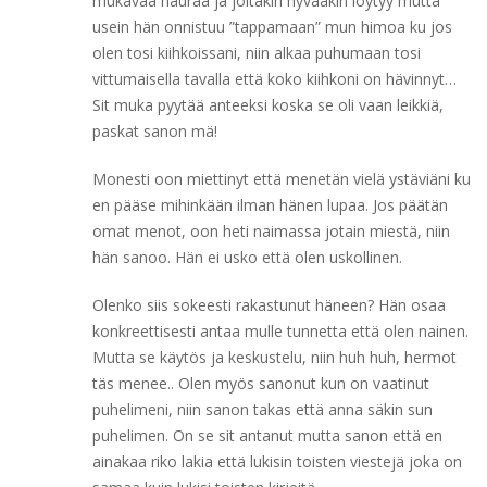
mukavaa nauraa ja joitakin hyvääkin löytyy mutta
usein hän onnistuu ”tappamaan” mun himoa ku jos
olen tosi kiihkoissani, niin alkaa puhumaan tosi
vittumaisella tavalla että koko kiihkoni on hävinnyt…
Sit muka pyytää anteeksi koska se oli vaan leikkiä,
paskat sanon mä!
Monesti oon miettinyt että menetän vielä ystäviäni ku
en pääse mihinkään ilman hänen lupaa. Jos päätän
omat menot, oon heti naimassa jotain miestä, niin
hän sanoo. Hän ei usko että olen uskollinen.
Olenko siis sokeesti rakastunut häneen? Hän osaa
konkreettisesti antaa mulle tunnetta että olen nainen.
Mutta se käytös ja keskustelu, niin huh huh, hermot
täs menee.. Olen myös sanonut kun on vaatinut
puhelimeni, niin sanon takas että anna säkin sun
puhelimen. On se sit antanut mutta sanon että en
ainakaa riko lakia että lukisin toisten viestejä joka on