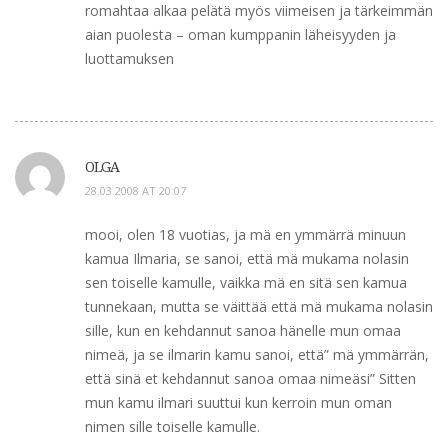
romahtaa alkaa pelätä myös viimeisen ja tärkeimmän
aian puolesta – oman kumppanin läheisyyden ja
luottamuksen
OLGA
28.03.2008 AT 20:07
mooi, olen 18 vuotias, ja mä en ymmärrä minuun
kamua Ilmaria, se sanoi, että mä mukama nolasin
sen toiselle kamulle, vaikka mä en sitä sen kamua
tunnekaan, mutta se väittää että mä mukama nolasin
sille, kun en kehdannut sanoa hänelle mun omaa
nimeä, ja se ilmarin kamu sanoi, että” mä ymmärrän,
että sinä et kehdannut sanoa omaa nimeäsi” Sitten
mun kamu ilmari suuttui kun kerroin mun oman
nimen sille toiselle kamulle.