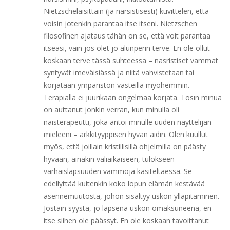
Nietzscheläisittäin (ja narsistisesti) kuvittelen, että
voisin jotenkin parantaa itse itseni. Nietzschen
filosofinen ajataus tähän on se, että voit parantaa
itseäsi, vain jos olet jo alunperin terve. En ole ollut
koskaan terve tässä suhteessa – nasristiset vammat
syntyvät imeväisiässä ja niitä vahvistetaan tai
korjataan ympäristön vasteilla myöhemmin.
Terapialla ei juurikaan ongelmaa korjata. Tosin minua
on auttanut jonkin verran, kun minulla oli
naisterapeutti, joka antoi minulle uuden näyttelijän
mieleeni – arkkityyppisen hyvän äidin. Olen kuullut
myös, että joillain kristillisillä ohjelmilla on päästy
hyvään, ainakin väliaikaiseen, tulokseen
varhaislapsuuden vammoja käsiteltäessä. Se
edellyttää kuitenkin koko lopun elämän kestävää
asennemuutosta, johon sisältyy uskon ylläpitäminen.
Jostain syystä, jo lapsena uskon omaksuneena, en
itse siihen ole päässyt. En ole koskaan tavoittanut