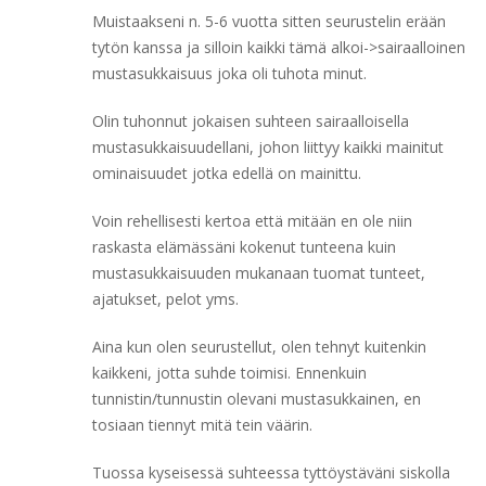
Muistaakseni n. 5-6 vuotta sitten seurustelin erään
tytön kanssa ja silloin kaikki tämä alkoi->sairaalloinen
mustasukkaisuus joka oli tuhota minut.
Olin tuhonnut jokaisen suhteen sairaalloisella
mustasukkaisuudellani, johon liittyy kaikki mainitut
ominaisuudet jotka edellä on mainittu.
Voin rehellisesti kertoa että mitään en ole niin
raskasta elämässäni kokenut tunteena kuin
mustasukkaisuuden mukanaan tuomat tunteet,
ajatukset, pelot yms.
Aina kun olen seurustellut, olen tehnyt kuitenkin
kaikkeni, jotta suhde toimisi. Ennenkuin
tunnistin/tunnustin olevani mustasukkainen, en
tosiaan tiennyt mitä tein väärin.
Tuossa kyseisessä suhteessa tyttöystäväni siskolla