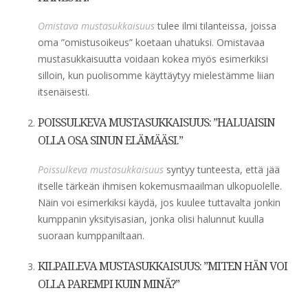
Omistava mustasukkaisuus
tulee ilmi tilanteissa, joissa
oma ”omistusoikeus” koetaan uhatuksi. Omistavaa
mustasukkaisuutta voidaan kokea myös esimerkiksi
silloin, kun puolisomme käyttäytyy mielestämme liian
itsenäisesti.
POISSULKEVA MUSTASUKKAISUUS: ”HALUAISIN
OLLA OSA SINUN ELÄMÄÄSI.”
Poissulkeva mustasukkaisuus
syntyy tunteesta, että jää
itselle tärkeän ihmisen kokemusmaailman ulkopuolelle.
Näin voi esimerkiksi käydä, jos kuulee tuttavalta jonkin
kumppanin yksityisasian, jonka olisi halunnut kuulla
suoraan kumppaniltaan.
KILPAILEVA MUSTASUKKAISUUS: ”MITEN HÄN VOI
OLLA PAREMPI KUIN MINÄ?”