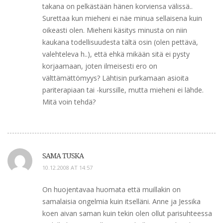
takana on pelkästään hänen korviensa välissä..
Surettaa kun mieheni ei näe minua sellaisena kuin
oikeasti olen. Mieheni käsitys minusta on niin
kaukana todellisuudesta tältä osin (olen pettävä,
valehteleva h..), että ehkä mikään sitä ei pysty
korjaamaan, joten ilmeisesti ero on
välttämättömyys? Lähtisin purkamaan asioita
pariterapiaan tai -kurssille, mutta mieheni ei lähde.
Mitä voin tehdä?
SAMA TUSKA
10.12.2008 AT 14:57
On huojentavaa huomata että muillakin on
samalaisia ongelmia kuin itselläni. Anne ja Jessika
koen aivan saman kuin tekin olen ollut parisuhteessa