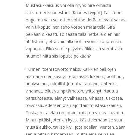
Mustasukkaisuus voi olla myös oire omasta
skitsofreenisuudestani. (Kuudes tyyppi.) Tässä on
ongelma vain se, etten voi itse tietää olevani sairas.
Vain ulkopuolinen taho voi sen määritellä. Sitä
pelkään oikeasti. Toisaalta tällä hetkellä olen niin
ahdistunut, että vain alkoholilla voin siitä jotenkin
vapautua. Eikö se ole psyykelääkkeisiin verrattava
huume? Mitä siis lopulta pelkään?
Tunnen itseni toivottomaksi. Kaikkien pelkojen
ajamana olen käynyt terapiassa, lukenut, pohtinut,
analysoinut, rukoillut Jumalaa, antanut anteeksi,
vihannut, ollut välinpitämätön, yrittänyt irtautua
parisuhteesta, elänyt valheessa, vihassa, uskossa,
toivossa.. edelleen olen ajoittain mustasukkainen.
Tuska, mitä elän on jotain, mitä on vaikea kuvailla.
Minun pitäisi jotenkin kyetä käsittelemään se suuri
musta aukko, tai iso kivi, jota edelläni vieritän. Saan
sen ajoittain katoamaan, mutta aina se palaa