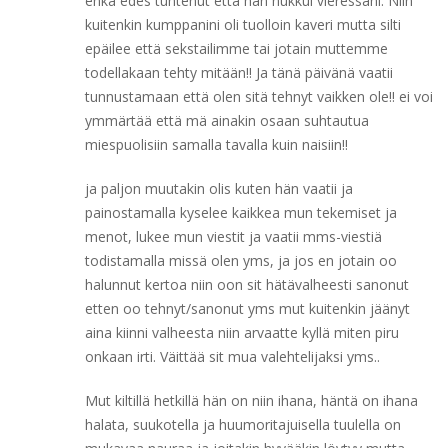
enkä edes tuntenut että hän nukkui vieressäni. Niin
kuitenkin kumppanini oli tuolloin kaveri mutta silti
epäilee että sekstailimme tai jotain muttemme
todellakaan tehty mitään!! Ja tänä päivänä vaatii
tunnustamaan että olen sitä tehnyt vaikken ole!! ei voi
ymmärtää että mä ainakin osaan suhtautua
miespuolisiin samalla tavalla kuin naisiin!!
ja paljon muutakin olis kuten hän vaatii ja
painostamalla kyselee kaikkea mun tekemiset ja
menot, lukee mun viestit ja vaatii mms-viestiä
todistamalla missä olen yms, ja jos en jotain oo
halunnut kertoa niin oon sit hätävalheesti sanonut
etten oo tehnyt/sanonut yms mut kuitenkin jäänyt
aina kiinni valheesta niin arvaatte kyllä miten piru
onkaan irti. Väittää sit mua valehtelijaksi yms..
Mut kiltillä hetkillä hän on niin ihana, häntä on ihana
halata, suukotella ja huumoritajuisella tuulella on