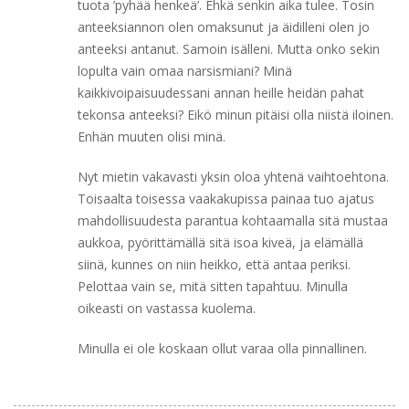
tuota ’pyhää henkeä’. Ehkä senkin aika tulee. Tosin
anteeksiannon olen omaksunut ja äidilleni olen jo
anteeksi antanut. Samoin isälleni. Mutta onko sekin
lopulta vain omaa narsismiani? Minä
kaikkivoipaisuudessani annan heille heidän pahat
tekonsa anteeksi? Eikö minun pitäisi olla niistä iloinen.
Enhän muuten olisi minä.
Nyt mietin vakavasti yksin oloa yhtenä vaihtoehtona.
Toisaalta toisessa vaakakupissa painaa tuo ajatus
mahdollisuudesta parantua kohtaamalla sitä mustaa
aukkoa, pyörittämällä sitä isoa kiveä, ja elämällä
siinä, kunnes on niin heikko, että antaa periksi.
Pelottaa vain se, mitä sitten tapahtuu. Minulla
oikeasti on vastassa kuolema.
Minulla ei ole koskaan ollut varaa olla pinnallinen.