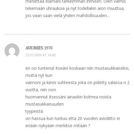
menettää elämäni tärkeimmän ihmisen. Olen valmis
tekemään uhrauksia ja nyt todellakin aion muuttua,
jos vaan saan vielä yhden mahdollisuuden…
AVIOMIES 1970
23.07.2009 AT 14:42
en oo tuntenut itseäni koskaan niin mustasukkaiseksi,
mutta nyt kun
vaimoni ja kiinni suhteesta joka on pidetty salassa n 2
vuotta, niin oon
huomannut itsessäni ainaskin kolmea noista
mustasukkaisuuden
tyypeistä.
on hassua kun tuntuu että 20 vuoden avioliitto ei
enään nykyään merkitse mitään ?