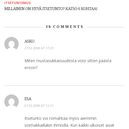
ITSETUNTEMUS
MILLAINEN ON HYVÄ ITSETUNTO? KATSO 6 KOHTAA!
38
COMMENTS
ASKO
27.02.2008 AT 17:23
Miten mustasukkaisuudesta voisi sitten päästä
eroon?
ESA
07.03.2008 AT 12:21
Itsetunto voi romahtaa myös aiemmin
voimakkaillakin ihmisillä. Kun kaikki ulkoiset asiat