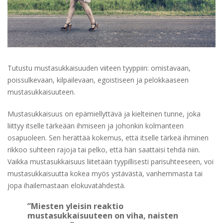
Tutustu mustasukkaisuuden viiteen tyyppiin: omistavaan,
poissulkevaan, kilpailevaan, egoistiseen ja pelokkaaseen
mustasukkaisuuteen.
Mustasukkaisuus on epämiellyttävä ja kielteinen tunne, joka
liittyy itselle tärkeään ihmiseen ja johonkin kolmanteen
osapuoleen. Sen herättää kokemus, että itselle tärkeä ihminen
rikkoo suhteen rajoja tai pelko, että hän saattaisi tehdä niin.
Vaikka mustasukkaisuus liitetään tyypillisesti parisuhteeseen, voi
mustasukkaisuutta kokea myös ystävästä, vanhemmasta tai
jopa ihailemastaan elokuvatähdestä.
”Miesten yleisin reaktio
mustasukkaisuuteen on viha, naisten