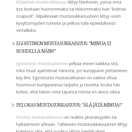
Kilpaileva mustasukkaisuus
liittyy tilanteisiin, joissa oma
itse koetaan huonommaksi tai heikommaksi kuin ”kolmas
osapuoli”. Kilpailevaan mustasukkaisuuteen liittyy usein
kyvyttömyyden tunteita ja pelkoa tulla epäedullisesti
vertailluksi.
EGOISTINEN MUSTASUKKAISUUS: ”MINUA EI
KOHDELLA NÄIN!”
Egoistisesti mustasukkainen
pelkää ennen kaikkea sitä,
mitä muut ajattelevat hänestä, jos kumppanin pettäminen
käy ilmi. Egoistisesti mustasukkaisen on vaikea ottaa
huomioon kumppaninsa tarpeita ja toiveita, koska hän
kokee, että hänen oma tapansa toimia on ainoa oikea.
PELOKAS MUSTASUKKAISUUS: ”ÄLÄ JÄTÄ MINUA!”
Pelokas mustasukkaisuus
on reaktio yksinäisyyden tai
hylkäämisen uhkaan. Tällaiseen mustasukkaisuuteen liittyy
kokemus siitä, että puoliso jättää meidät yksin.