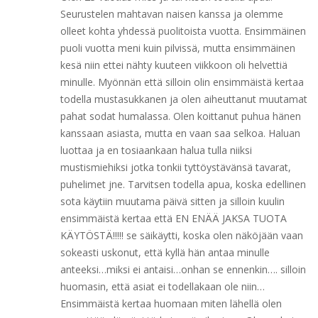
Seurustelen mahtavan naisen kanssa ja olemme
olleet kohta yhdessä puolitoista vuotta. Ensimmäinen
puoli vuotta meni kuin pilvissä, mutta ensimmäinen
kesä niin ettei nähty kuuteen viikkoon oli helvettiä
minulle. Myönnän että silloin olin ensimmäistä kertaa
todella mustasukkanen ja olen aiheuttanut muutamat
pahat sodat humalassa. Olen koittanut puhua hänen
kanssaan asiasta, mutta en vaan saa selkoa. Haluan
luottaa ja en tosiaankaan halua tulla niiksi
mustismiehiksi jotka tonkii tyttöystävänsä tavarat,
puhelimet jne. Tarvitsen todella apua, koska edellinen
sota käytiin muutama päivä sitten ja silloin kuulin
ensimmäistä kertaa että EN ENÄÄ JAKSA TUOTA
KÄYTÖSTÄ!!!!! se säikäytti, koska olen näköjään vaan
sokeasti uskonut, että kyllä hän antaa minulle
anteeksi…miksi ei antaisi…onhan se ennenkin…. silloin
huomasin, että asiat ei todellakaan ole niin…
Ensimmäistä kertaa huomaan miten lähellä olen