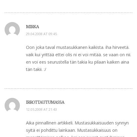
MIRKA
29.04.2008 AT 09:45
Oon joka taval mustasukkanen kaikista. iha hirveetä.
vaik kui yrittää ettei olis ni ei voi mitää. se vaan on nii.
en voi ees seurustella tän takia ku pilaan kaiken aina
tän takii. :/
IRROTTAUTUMASSA
12.05.2008 AT 21:43
Aika pinnallinen artikkeli. Mustasukkaisuuden synnyn
syitä ei pohdittu lainkaan. Mustasukkaisuus on