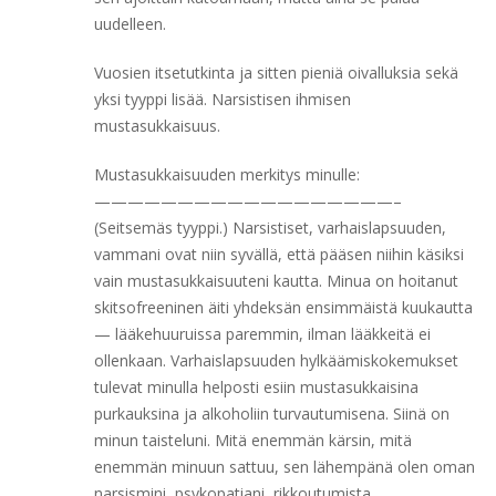
uudelleen.
Vuosien itsetutkinta ja sitten pieniä oivalluksia sekä
yksi tyyppi lisää. Narsistisen ihmisen
mustasukkaisuus.
Mustasukkaisuuden merkitys minulle:
——————————————————–
(Seitsemäs tyyppi.) Narsistiset, varhaislapsuuden,
vammani ovat niin syvällä, että pääsen niihin käsiksi
vain mustasukkaisuuteni kautta. Minua on hoitanut
skitsofreeninen äiti yhdeksän ensimmäistä kuukautta
— lääkehuuruissa paremmin, ilman lääkkeitä ei
ollenkaan. Varhaislapsuuden hylkäämiskokemukset
tulevat minulla helposti esiin mustasukkaisina
purkauksina ja alkoholiin turvautumisena. Siinä on
minun taisteluni. Mitä enemmän kärsin, mitä
enemmän minuun sattuu, sen lähempänä olen oman
narsismini, psykopatiani, rikkoutumista.