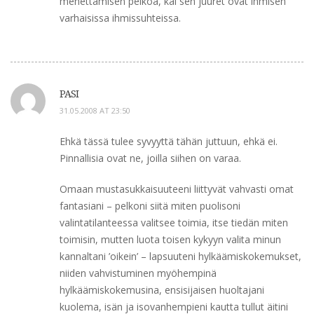
menettämisen pelkoa, kai sen juuret ovat ihmisen
varhaisissa ihmissuhteissa.
PASI
31.05.2008 AT 23:50
Ehkä tässä tulee syvyyttä tähän juttuun, ehkä ei.
Pinnallisia ovat ne, joilla siihen on varaa.
Omaan mustasukkaisuuteeni liittyvät vahvasti omat
fantasiani – pelkoni siitä miten puolisoni
valintatilanteessa valitsee toimia, itse tiedän miten
toimisin, mutten luota toisen kykyyn valita minun
kannaltani ’oikein’ – lapsuuteni hylkäämiskokemukset,
niiden vahvistuminen myöhempinä
hylkäämiskokemusina, ensisijaisen huoltajani
kuolema, isän ja isovanhempieni kautta tullut äitini