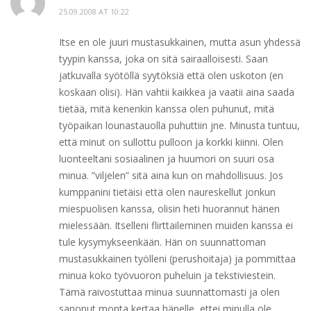
25.09.2008 AT 10:22
Itse en ole juuri mustasukkainen, mutta asun yhdessä
tyypin kanssa, joka on sitä sairaalloisesti. Saan
jatkuvalla syötöllä syytöksiä että olen uskoton (en
koskaan olisi). Hän vahtii kaikkea ja vaatii aina saada
tietää, mitä kenenkin kanssa olen puhunut, mitä
työpaikan lounastauolla puhuttiin jne. Minusta tuntuu,
että minut on sullottu pulloon ja korkki kiinni. Olen
luonteeltani sosiaalinen ja huumori on suuri osa
minua. ”viljelen” sitä aina kun on mahdollisuus. Jos
kumppanini tietäisi että olen naureskellut jonkun
miespuolisen kanssa, olisin heti huorannut hänen
mielessään. Itselleni flirttaileminen muiden kanssa ei
tule kysymykseenkään. Hän on suunnattoman
mustasukkainen työlleni (perushoitaja) ja pommittaa
minua koko työvuoron puheluin ja tekstiviestein.
Tämä raivostuttaa minua suunnattomasti ja olen
sanonut monta kertaa hänelle, ettei minulla ole