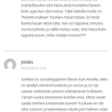
mahdollisuuksi eïkä halua pitää kontaktia häneen
koko ajan kun olen töissä. Tällä hetkellä meillä on
”helvetti irrallaan” koskien minun töitäni. En tiedä
kuinka kauan viitsin tätä. Hän on tappanut minusta
monia tunteita ja välillä tuntuu vaan, että halua koko
tyypistä eroon. Onko mitään toivoa?????
JESSIKA
29.09.2008 AT 10:02
Itselläni on samantyyppinen tilanne kuin Annella. Mies
on epäillyt uskottomuudesta jo vuosia ja on nyt
saanut mielestään asiasta vedenpitävän todisteen.
Tämän vuoksi etenemme kohden eroa. Miten voisin
saada mieheni luottamaan itseeni? Koskaan en ole
ollut uskoton ja kaikenlainen vilunki peli mieheni selän