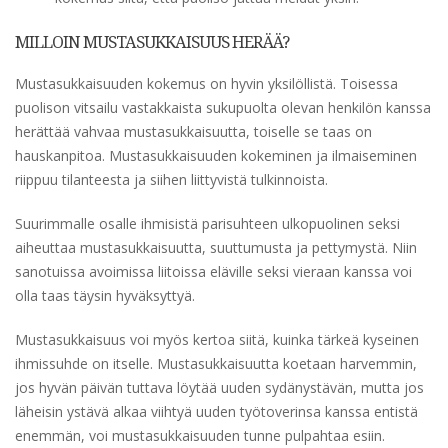
MILLOIN MUSTASUKKAISUUS HERÄÄ?
Mustasukkaisuuden kokemus on hyvin yksilöllistä. Toisessa
puolison vitsailu vastakkaista sukupuolta olevan henkilön kanssa
herättää vahvaa mustasukkaisuutta, toiselle se taas on
hauskanpitoa. Mustasukkaisuuden kokeminen ja ilmaiseminen
riippuu tilanteesta ja siihen liittyvistä tulkinnoista.
Suurimmalle osalle ihmisistä parisuhteen ulkopuolinen seksi
aiheuttaa mustasukkaisuutta, suuttumusta ja pettymystä. Niin
sanotuissa avoimissa liitoissa eläville seksi vieraan kanssa voi
olla taas täysin hyväksyttyä.
Mustasukkaisuus voi myös kertoa siitä, kuinka tärkeä kyseinen
ihmissuhde on itselle. Mustasukkaisuutta koetaan harvemmin,
jos hyvän päivän tuttava löytää uuden sydänystävän, mutta jos
läheisin ystävä alkaa viihtyä uuden työtoverinsa kanssa entistä
enemmän, voi mustasukkaisuuden tunne pulpahtaa esiin.