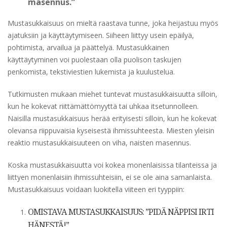
masennus.”
Mustasukkaisuus on mieltä raastava tunne, joka heijastuu myös
ajatuksiin ja käyttäytymiseen. Siiheen liittyy usein epäilyä,
pohtimista, arvailua ja päättelyä. Mustasukkainen
käyttäytyminen voi puolestaan olla puolison taskujen
penkomista, tekstiviestien lukemista ja kuulustelua.
Tutkimusten mukaan miehet tuntevat mustasukkaisuutta silloin,
kun he kokevat riittämättömyyttä tai uhkaa itsetunnolleen.
Naisilla mustasukkaisuus herää erityisesti silloin, kun he kokevat
olevansa riippuvaisia kyseisestä ihmissuhteesta. Miesten yleisin
reaktio mustasukkaisuuteen on viha, naisten masennus.
Koska mustasukkaisuutta voi kokea monenlaisissa tilanteissa ja
liittyen monenlaisiin ihmissuhteisiin, ei se ole aina samanlaista.
Mustasukkaisuus voidaan luokitella viiteen eri tyyppiin:
OMISTAVA MUSTASUKKAISUUS: ”PIDÄ NÄPPISI IRTI
HÄNESTÄ!”