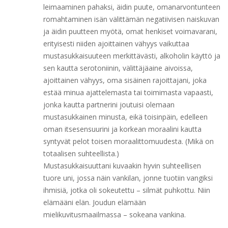
leimaaminen pahaksi, äidin puute, omanarvontunteen
romahtaminen isän välittämän negatiivisen naiskuvan
ja äidin puutteen myötä, omat henkiset voimavarani,
erityisesti niiden ajoittainen vähyys vaikuttaa
mustasukkaisuuteen merkittävästi, alkoholin käyttö ja
sen kautta serotoniinin, välittäjäaine aivoissa,
ajoittainen vähyys, oma sisäinen rajoittajani, joka
estää minua ajattelemasta tai toimimasta vapaasti,
jonka kautta partnerini joutuisi olemaan
mustasukkainen minusta, eikä toisinpäin, edelleen
oman itsesensuurini ja korkean moraalini kautta
syntyvät pelot toisen moraalittomuudesta. (Mikä on
totaalisen suhteellista.)
Mustasukkaisuuttani kuvaakin hyvin suhteellisen
tuore uni, jossa näin vankilan, jonne tuotiin vangiksi
ihmisiä, jotka oli sokeutettu – silmät puhkottu. Niin
elämääni elän. Joudun elämään
mielikuvitusmaailmassa – sokeana vankina.