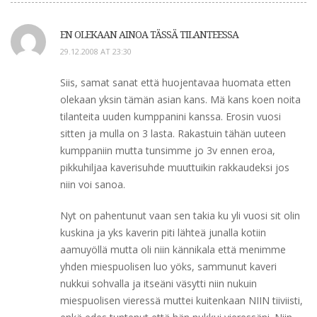
EN OLEKAAN AINOA TÄSSÄ TILANTEESSA
29.12.2008 AT 23:30
Siis, samat sanat että huojentavaa huomata etten
olekaan yksin tämän asian kans. Mä kans koen noita
tilanteita uuden kumppanini kanssa. Erosin vuosi
sitten ja mulla on 3 lasta. Rakastuin tähän uuteen
kumppaniin mutta tunsimme jo 3v ennen eroa,
pikkuhiljaa kaverisuhde muuttuikin rakkaudeksi jos
niin voi sanoa.
Nyt on pahentunut vaan sen takia ku yli vuosi sit olin
kuskina ja yks kaverin piti lähteä junalla kotiin
aamuyöllä mutta oli niin kännikala että menimme
yhden miespuolisen luo yöks, sammunut kaveri
nukkui sohvalla ja itseäni väsytti niin nukuin
miespuolisen vieressä muttei kuitenkaan NIIN tiiviisti,