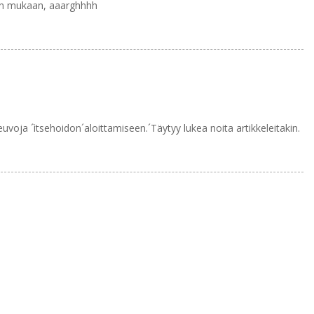
än mukaan, aaarghhhh
euvoja ´ìtsehoidon´aloittamiseen.´Täytyy lukea noita artikkeleitakin.