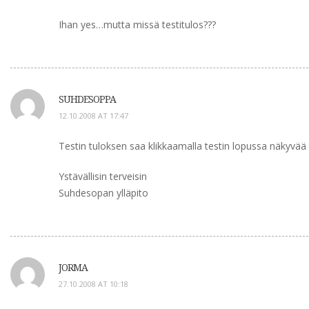
Ihan yes…mutta missä testitulos???
SUHDESOPPA
12.10.2008 AT 17:47
Testin tuloksen saa klikkaamalla testin lopussa näkyvää 
Ystävällisin terveisin
Suhdesopan ylläpito
JORMA
27.10.2008 AT 10:18