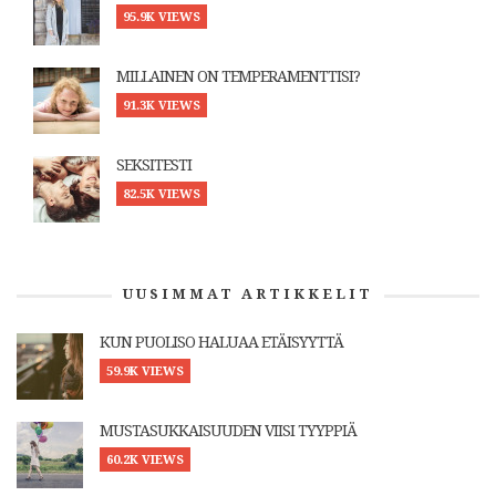
95.9K VIEWS
MILLAINEN ON TEMPERAMENTTISI?
91.3K VIEWS
SEKSITESTI
82.5K VIEWS
UUSIMMAT ARTIKKELIT
KUN PUOLISO HALUAA ETÄISYYTTÄ
59.9K VIEWS
MUSTASUKKAISUUDEN VIISI TYYPPIÄ
60.2K VIEWS