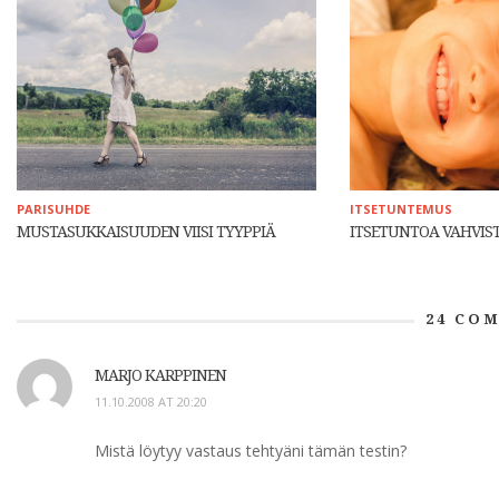
PARISUHDE
ITSETUNTEMUS
MUSTASUKKAISUUDEN VIISI TYYPPIÄ
ITSETUNTOA VAHVIS
24
COM
MARJO KARPPINEN
11.10.2008 AT 20:20
Mistä löytyy vastaus tehtyäni tämän testin?