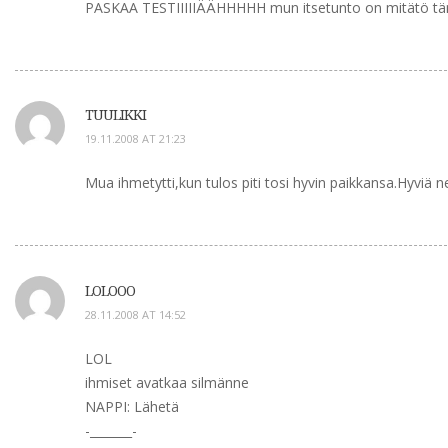
PASKAA TESTIIIIIÄÄHHHHH mun itsetunto on mitätö t
TUULIKKI
19.11.2008 AT 21:23
Mua ihmetytti,kun tulos piti tosi hyvin paikkansa.Hyviä n
LOLOOO
28.11.2008 AT 14:52
LOL
ihmiset avatkaa silmänne
NAPPI: Lähetä
-_______-