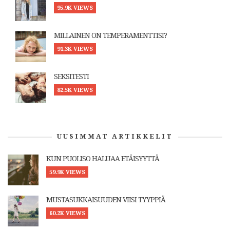
95.9K VIEWS
MILLAINEN ON TEMPERAMENTTISI?
91.3K VIEWS
SEKSITESTI
82.5K VIEWS
UUSIMMAT ARTIKKELIT
KUN PUOLISO HALUAA ETÄISYYTTÄ
59.9K VIEWS
MUSTASUKKAISUUDEN VIISI TYYPPIÄ
60.2K VIEWS