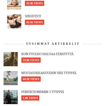
91.3K VIEWS
SEKSITESTI
82.5K VIEWS
UUSIMMAT ARTIKKELIT
KUN PUOLISO HALUAA ETÄISYYTTÄ
59.9K VIEWS
MUSTASUKKAISUUDEN VIISI TYYPPIÄ
60.2K VIEWS
PERFEKTIONISMIN 3 TYYPPIÄ
1.8K VIEWS