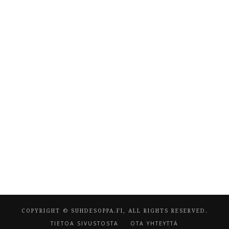
COPYRIGHT © SUHDESOPPA.FI, ALL RIGHTS RESERVED.
TIETOA SIVUSTOSTA
OTA YHTEYTTÄ