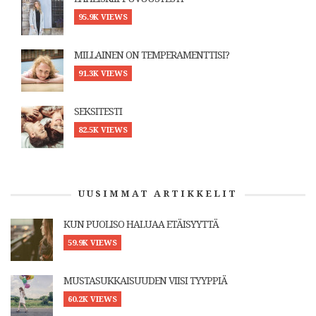
95.9K VIEWS
MILLAINEN ON TEMPERAMENTTISI?
91.3K VIEWS
SEKSITESTI
82.5K VIEWS
UUSIMMAT ARTIKKELIT
KUN PUOLISO HALUAA ETÄISYYTTÄ
59.9K VIEWS
MUSTASUKKAISUUDEN VIISI TYYPPIÄ
60.2K VIEWS