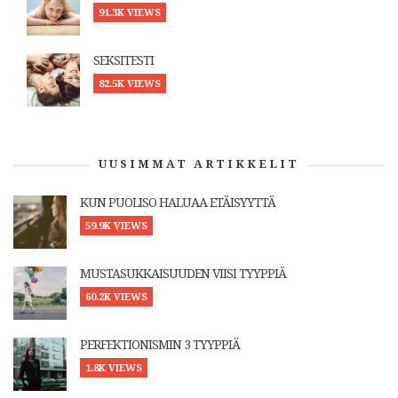
91.3K VIEWS
SEKSITESTI
82.5K VIEWS
UUSIMMAT ARTIKKELIT
KUN PUOLISO HALUAA ETÄISYYTTÄ
59.9K VIEWS
MUSTASUKKAISUUDEN VIISI TYYPPIÄ
60.2K VIEWS
PERFEKTIONISMIN 3 TYYPPIÄ
1.8K VIEWS