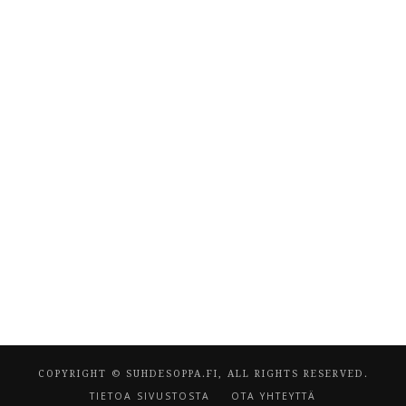
COPYRIGHT © SUHDESOPPA.FI, ALL RIGHTS RESERVED.
TIETOA SIVUSTOSTA
OTA YHTEYTTÄ