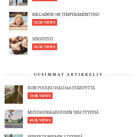
MILLAINEN ON TEMPERAMENTTISI?
91.3K VIEWS
SEKSITESTI
82.5K VIEWS
UUSIMMAT ARTIKKELIT
KUN PUOLISO HALUAA ETÄISYYTTÄ
59.9K VIEWS
MUSTASUKKAISUUDEN VIISI TYYPPIÄ
60.2K VIEWS
PERFEKTIONISMIN 3 TYYPPIÄ