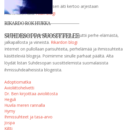
Kolmekymppinen tyttölapsen äiti kertoo arjestaan
mammalomalla.
Äidin blogi
___________________________________________
RIKARDO ROK HUKKA
SUHDESOPPA SUOSITTELEE
Kahden lapsen isä Pohjois-Karjalasta nauttii perhe-elämästä,
jalkapallosta ja viineistä.
Rikardon blogi
Internet on pullollaan parisuhteita, perhelämää ja ihmissuhteita
käsitteleviä blogeja. Poimimme sinulle parhaat päältä. Alta
löydät listan Suhdesopan suosittelemista suomalaisista
ihmissuhdeaiheisista blogeista.
Adoptiomatka
Avioliittohelvetti
Dr. Ben kirjoittaa avioliitosta
Heguli
Huvila meren rannalla
Hymy
Ihmissuhteet ja tasa-arvo
Jospa
Kiltti