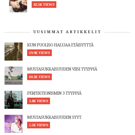
82.5K VIEWS
UUSIMMAT ARTIKKELIT
KUN PUOLISO HALUAA ETÄISYYTTÄ
59.9K VIEWS
MUSTASUKKAISUUDEN VIISI TYYPPIÄ
60.2K VIEWS
PERFEKTIONISMIN 3 TYYPPIÄ
1.8K VIEWS
MUSTASUKKAISUUDEN SYYT
5.5K VIEWS