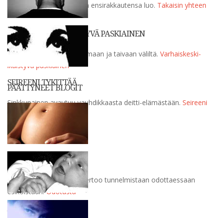
Nainen kertoo paluustaan ensirakkautensa luo.
Takaisin yhteen
VARHAISKESKI-IKÄISTYVÄ PASKIAINEN
Paskiainen pohti kaikkea maan ja taivaan väliltä.
Varhaiskeski-
ikäistyvä paskiainen
SEIREENI TYKITTÄÄ
PÄÄTTYNEET BLOGIT
Sinkkunainen avautuu vauhdikkaasta deitti-elämästään.
Seireeni
tykittää
ODOTUSTA
Raskaana oleva nainen kertoo tunnelmistaan odottaessaan
esikoistaan.
Odotusta
ÄIDIKSI OPPIMASSA