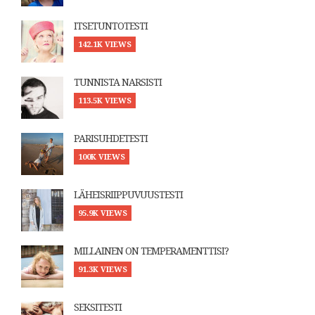
ITSETUNTOTESTI
142.1K VIEWS
TUNNISTA NARSISTI
113.5K VIEWS
PARISUHDETESTI
100K VIEWS
LÄHEISRIIPPUVUUSTESTI
95.9K VIEWS
MILLAINEN ON TEMPERAMENTTISI?
91.3K VIEWS
SEKSITESTI