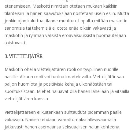
etenemiseen. Maskotti nimittäin otetaan mukaan kaikkiin
tilanteisiin ja hänen saavutuksiaan nostetaan usein esiin. Mutta
jonkin ajan kuluttua tilanne muuttuu. Lopulta mitään maskotin
sanomisia tai tekemisiä ei oteta enää oikein vakavasti ja
maskotin ja ryhmän välisistä eroavaisuuksista huomautellaan
toistuvasti.
3. VIETTELIJÄTÄR
Maskotin ohella viettelijättären rooli on tyypillinen nuorille
naisille. Alkuun rooli voi tuntua imartelevalta. Viettelijätär saa
paljon huomiota ja positiivisia kehuja ulkonäöstään tai
suorituksistaan. Miehet haluavat olla hänen lähellään ja vitsailla
viettelijättären kanssa.
Viettelijättäreen ei kuitenkaan suhtauduta pidemmän päälle
vakavasti. Nainen tehdään vaarattomaksi alleviivaamalla
jatkuvasti hänen asemaansa seksuaalisen halun kohteena.