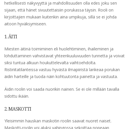
hetkellisesti näkyvyyttä ja mahdollisuuden olla edes joku sen
sijaan, että hänet sivuutettaisiin porukassa täysin. Rooli on
kirjoittajien mukaan kuitenkin aina umpikuja, sillä se ei johda
aitoon hyväksymiseen.
1. ÄITI
Miesten äitinä toimiminen eli huolehtiminen, ihaileminen ja
lohduttaminen vahvistavat yhteenkuuluvuuden tunnetta ja voivat
siksi tuntua alkuun houkuttelevalta vaihtoehdolta.
Ristiriitatilanteissa vastuu hyvästä ilmapiiristä lankeaa porukan
äidin harteille ja tuoda näin kohtuutonta painetta ja vastuuta.
Äidin roolin voi saada nuorikin nainen. Se ei ole millään tavalla
sidottu ikään.
2. MASKOTTI
Yleisimmin hauskan maskotin roolin saavat nuoret naiset.
Maskotti-roolin voi aluksi vahingossa sekoittaa nopeaan