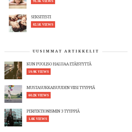
91.3K VIEWS
SEKSITESTI
82.5K VIEWS
UUSIMMAT ARTIKKELIT
KUN PUOLISO HALUAA ETÄISYYTTÄ
59.9K VIEWS
MUSTASUKKAISUUDEN VIISI TYYPPIÄ
60.2K VIEWS
PERFEKTIONISMIN 3 TYYPPIÄ
1.8K VIEWS