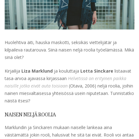
Huolehtiva äiti, hauska maskotti, seksikäs viettelijätär ja
kilpaileva rautarouva. Siinä naisen neljä roolia työelämässä. Mikä
sinä olet?
Kirjailija
Liza Marklund
ja kouluttaja
Lotta Sinckare
listaavat
tasa-arvoa ajavassa kirjassaan
Helvetissä on erityinen paikka
naisille jotka eivät auta toisiaan
(Otava, 2006) neljä roolia, joihin
nainen miesvaltaisessa yhteisössä usein niputetaan. Tunnistatko
näistä itsesi?
NAISEN NELJÄ ROOLIA
Marklundin ja Sinckaren mukaan naiselle lankeaa aina
väistämättä jokin rooli, halusivat he sitä tai eivät. Rooli voi antaa