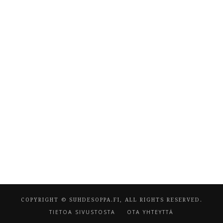
COPYRIGHT © SUHDESOPPA.FI, ALL RIGHTS RESERVED.
TIETOA SIVUSTOSTA
OTA YHTEYTTÄ