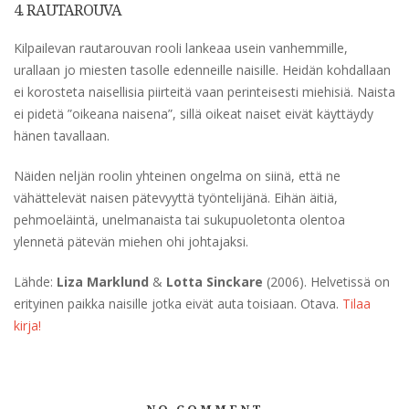
4. RAUTAROUVA
Kilpailevan rautarouvan rooli lankeaa usein vanhemmille,
urallaan jo miesten tasolle edenneille naisille. Heidän kohdallaan
ei korosteta naisellisia piirteitä vaan perinteisesti miehisiä. Naista
ei pidetä ”oikeana naisena”, sillä oikeat naiset eivät käyttäydy
hänen tavallaan.
Näiden neljän roolin yhteinen ongelma on siinä, että ne
vähättelevät naisen pätevyyttä työntelijänä. Eihän äitiä,
pehmoeläintä, unelmanaista tai sukupuoletonta olentoa
ylennetä pätevän miehen ohi johtajaksi.
Lähde:
Liza Marklund
&
Lotta Sinckare
(2006). Helvetissä on
erityinen paikka naisille jotka eivät auta toisiaan. Otava.
Tilaa
kirja!