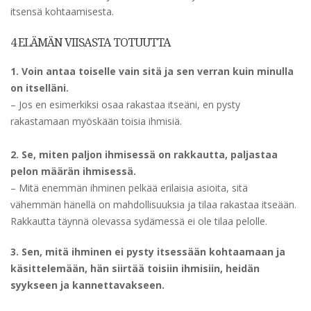
itsensä kohtaamisesta.
4 ELÄMÄN VIISASTA TOTUUTTA
1. Voin antaa toiselle vain sitä ja sen verran kuin minulla
on itselläni.
– Jos en esimerkiksi osaa rakastaa itseäni, en pysty
rakastamaan myöskään toisia ihmisiä.
2. Se, miten paljon ihmisessä on rakkautta, paljastaa
pelon määrän ihmisessä.
– Mitä enemmän ihminen pelkää erilaisia asioita, sitä
vähemmän hänellä on mahdollisuuksia ja tilaa rakastaa itseään.
Rakkautta täynnä olevassa sydämessä ei ole tilaa pelolle.
3. Sen, mitä ihminen ei pysty itsessään kohtaamaan ja
käsittelemään, hän siirtää toisiin ihmisiin, heidän
syykseen ja kannettavakseen.