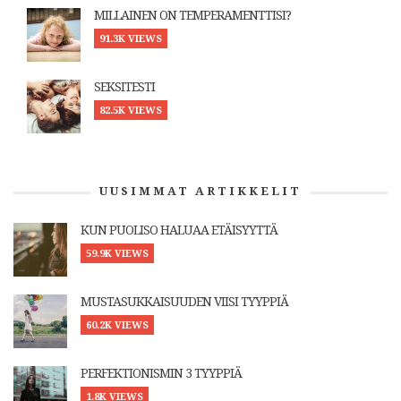
MILLAINEN ON TEMPERAMENTTISI?
91.3K VIEWS
SEKSITESTI
82.5K VIEWS
UUSIMMAT ARTIKKELIT
KUN PUOLISO HALUAA ETÄISYYTTÄ
59.9K VIEWS
MUSTASUKKAISUUDEN VIISI TYYPPIÄ
60.2K VIEWS
PERFEKTIONISMIN 3 TYYPPIÄ
1.8K VIEWS