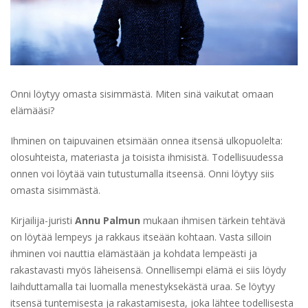
Onni löytyy omasta sisimmästä. Miten sinä vaikutat omaan
elämääsi?
Ihminen on taipuvainen etsimään onnea itsensä ulkopuolelta:
olosuhteista, materiasta ja toisista ihmisistä. Todellisuudessa
onnen voi löytää vain tutustumalla itseensä. Onni löytyy siis
omasta sisimmästä.
Kirjailija-juristi
Annu Palmun
mukaan ihmisen tärkein tehtävä
on löytää lempeys ja rakkaus itseään kohtaan. Vasta silloin
ihminen voi nauttia elämästään ja kohdata lempeästi ja
rakastavasti myös läheisensä. Onnellisempi elämä ei siis löydy
laihduttamalla tai luomalla menestyksekästä uraa. Se löytyy
itsensä tuntemisesta ja rakastamisesta, joka lähtee todellisesta