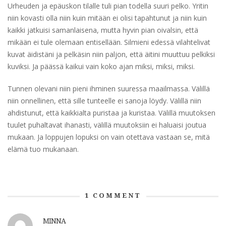
Urheuden ja epäuskon tilalle tuli pian todella suuri pelko. Yritin
niin kovasti olla niin kuin mitään ei olisi tapahtunut ja niin kuin
kaikki jatkuisi samanlaisena, mutta hyvin pian oivalsin, että
mikään ei tule olemaan entisellään. Silmieni edessä vilahtelivat
kuvat äidistäni ja pelkäsin niin paljon, että äitini muuttuu pelkiksi
kuviksi. Ja päässä kaikui vain koko ajan miksi, miksi, miksi.
Tunnen olevani niin pieni ihminen suuressa maailmassa. Välillä
niin onnellinen, että sille tunteelle ei sanoja löydy. Välillä niin
ahdistunut, että kaikkialta puristaa ja kuristaa. Välillä muutoksen
tuulet puhaltavat ihanasti, välillä muutoksiin ei haluaisi joutua
mukaan. Ja loppujen lopuksi on vain otettava vastaan se, mitä
elämä tuo mukanaan.
1
COMMENT
MINNA