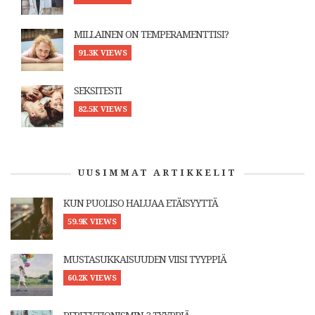
MILLAINEN ON TEMPERAMENTTISI?
91.3K VIEWS
SEKSITESTI
82.5K VIEWS
UUSIMMAT ARTIKKELIT
KUN PUOLISO HALUAA ETÄISYYTTÄ
59.9K VIEWS
MUSTASUKKAISUUDEN VIISI TYYPPIÄ
60.2K VIEWS