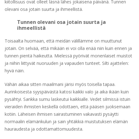
kiitollisuus ovat olleet läsnä lähes jokaisena päivänä. Tunnen
olevani osa jotain suurta ja ihmeellistä.
Tunnen olevani osa jotain suurta ja
ihmeellistä
Toisaalta huomaan, että meidän välillämme on muuttunut
jotain. On selvää, että mikään ei voi olla enää niin kuin ennen ja
tunnen pientä haikeutta. Mielessä pyörivät monenlaiset muistot
ja niihin liittyvät nuoruuden ja vapauden tunteet. Silti ajattelen:
hyvä näin.
Vähän aikaa sitten maailmani järisi myös toisella tapaa.
Aurinkoisesta syyspäivästä katosi kaikki valo ja aika ikään kuin
pysähtyi. Sankka sumu laskeutui kaikkialle. Vedet silmissä istuin
vieraiden ihmisten keskellä odottaen, että pääsen juoksemaan
kotiin. Läheisen ihmisen sairastuminen vakavasti pysäytti
normaalin elämänkulun ja sain yhtäkkiä muistutuksen elämän
hauraudesta ja odottamattomuudesta.