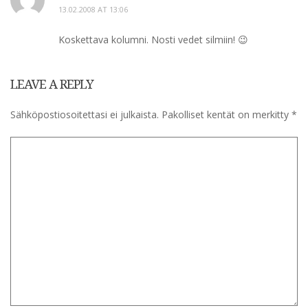
13.02.2008 AT 13:06
Koskettava kolumni. Nosti vedet silmiin! 😉
LEAVE A REPLY
Sähköpostiosoitettasi ei julkaista.
Pakolliset kentät on merkitty
*