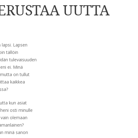
PERUSTAA UUTTA
 lapsi. Lapsen
in tällöin
eidän tulevaisuuden
ni ei. Minä
mutta on tullut
ittaa kaikkea
ssa?
tta kun asiat
eheni osti minulle
ä vain olemaan
samanlainen?
kun minä sanon