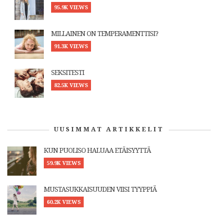
95.9K VIEWS
MILLAINEN ON TEMPERAMENTTISI?
91.3K VIEWS
SEKSITESTI
82.5K VIEWS
UUSIMMAT ARTIKKELIT
KUN PUOLISO HALUAA ETÄISYYTTÄ
59.9K VIEWS
MUSTASUKKAISUUDEN VIISI TYYPPIÄ
60.2K VIEWS