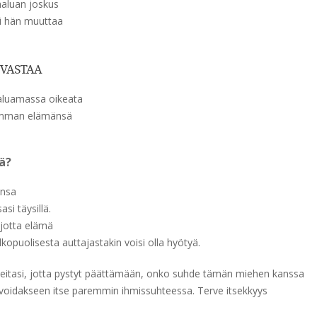
 haluan joskus
ti hän muuttaa
 VASTAA
haluamassa oikeata
aiemman elämänsä
ä?
ensa
si täysillä.
 jotta elämä
ulkopuolisesta auttajastakin voisi olla hyötyä.
toiveitasi, jotta pystyt päättämään, onko suhde tämän miehen kanssa
ja voidakseen itse paremmin ihmissuhteessa. Terve itsekkyys