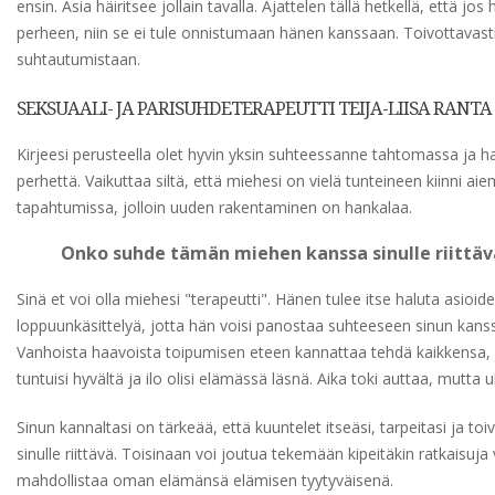
ensin. Asia häiritsee jollain tavalla. Ajattelen tällä hetkellä, että jos
perheen, niin se ei tule onnistumaan hänen kanssaan. Toivottavas
suhtautumistaan.
SEKSUAALI- JA PARISUHDETERAPEUTTI TEIJA-LIISA RANTA
Kirjeesi perusteella olet hyvin yksin suhteessanne tahtomassa ja 
perhettä. Vaikuttaa siltä, että miehesi on vielä tunteineen kiinni 
tapahtumissa, jolloin uuden rakentaminen on hankalaa.
Onko suhde tämän miehen kanssa sinulle riittäv
Sinä et voi olla miehesi "terapeutti". Hänen tulee itse haluta asioid
loppuunkäsittelyä, jotta hän voisi panostaa suhteeseen sinun kanssa
Vanhoista haavoista toipumisen eteen kannattaa tehdä kaikkensa,
tuntuisi hyvältä ja ilo olisi elämässä läsnä. Aika toki auttaa, mutta 
Sinun kannaltasi on tärkeää, että kuuntelet itseäsi, tarpeitasi ja 
sinulle riittävä. Toisinaan voi joutua tekemään kipeitäkin ratkaisu
mahdollistaa oman elämänsä elämisen tyytyväisenä.