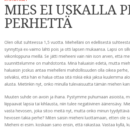
MIES EI USKALLA 
PERHETTÄ
Olen ollut suhteessa 1,5 vuotta. Miehelläni on edellisestä suhteesta
synnyttyä ex-vaimo lähti pois ja otti lapsen mukaansa. Lapsi on sillo
viikonloppuna meillä. Se jätti mieheeni vain niin ison arven, että m
suunnittelumme on mahdotonta. Minä haluaisin edetä, mutta miehe
haluaisin joskus antaa miehelleni mahdollisuuden olla oikea perhe, 
selväksi, että hän ei halua ottaa sitä riskiä eikä jaksa kuulemma alo
alusta. Mietinkin nyt, onko minulla tulevaisuutta tämän miehen kan
Muuten suhde on avoin ja ihana. Pystymme puhumaan asioista, mu
liippaavat lapsia tai kihlausta, niin tulee negatiivinen äänensävy. Mi
vasta hevosen, joka sitoo meitä nyt, mutta onko minun tyydyttäv
hevosen takia perhe? Miten saisin mieheni luottamaan, etten ole 
Mieheni ei esim. koskaan sano ensin, että rakastaa. Vastaa kyllä, 