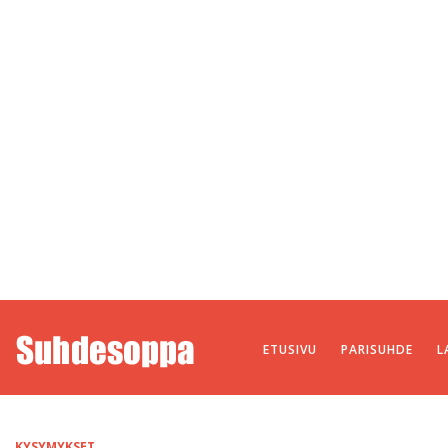
ETUSIVU
PARISUHDE
L
KYSYMYKSET