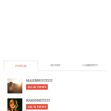
RECENT
COMMENTS
POPULAR
MASENNUSTESTI
255.5K VIEWS
NARSISMITESTI
242.7K VIEWS