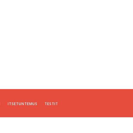
I
ITSETUNTEMUS
TESTIT