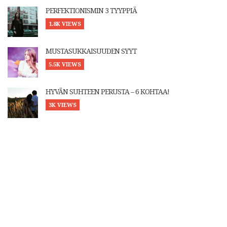
PERFEKTIONISMIN 3 TYYPPIÄ
1.8K VIEWS
MUSTASUKKAISUUDEN SYYT
5.5K VIEWS
HYVÄN SUHTEEN PERUSTA – 6 KOHTAA!
3K VIEWS