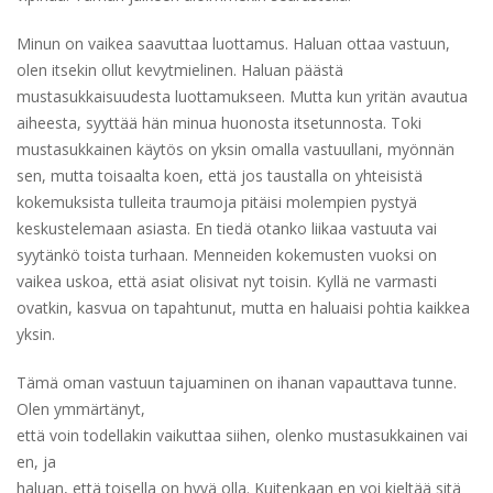
Minun on vaikea saavuttaa luottamus. Haluan ottaa vastuun,
olen itsekin ollut kevytmielinen. Haluan päästä
mustasukkaisuudesta luottamukseen. Mutta kun yritän avautua
aiheesta, syyttää hän minua huonosta itsetunnosta. Toki
mustasukkainen käytös on yksin omalla vastuullani, myönnän
sen, mutta toisaalta koen, että jos taustalla on yhteisistä
kokemuksista tulleita traumoja pitäisi molempien pystyä
keskustelemaan asiasta. En tiedä otanko liikaa vastuuta vai
syytänkö toista turhaan. Menneiden kokemusten vuoksi on
vaikea uskoa, että asiat olisivat nyt toisin. Kyllä ne varmasti
ovatkin, kasvua on tapahtunut, mutta en haluaisi pohtia kaikkea
yksin.
Tämä oman vastuun tajuaminen on ihanan vapauttava tunne.
Olen ymmärtänyt,
että voin todellakin vaikuttaa siihen, olenko mustasukkainen vai
en, ja
haluan, että toisella on hyvä olla. Kuitenkaan en voi kieltää sitä