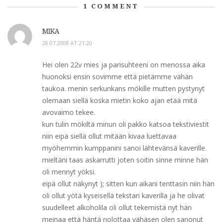
1
COMMENT
MIKA
28.07.2008 AT 21:20
Hei olen 22v mies ja parisuhteeni on menossa aika
huonoksi ensin sovimme että pietämme vähän
taukoa. menin serkunkans mökille mutten pystynyt
olemaan siellä koska mietin koko ajan etää mitä
avovaimo tekee.
kun tulin mökiltä minun oli pakko katsoa tekstiviestit
niin eipä siellä ollut mitään kivaa luettavaa
myöhemmin kumppanini sanoi lähtevänsä kaverille.
mieltäni taas askarrutti joten soitin sinne minne hän
oli mennyt yöksi.
eipä ollut näkynyt ); sitten kun aikani tenttasin niin hän
oli ollut yötä kyseisellä tekstari kaverilla ja he olivat
suudelleet alkoholila oli ollut tekemistä nyt hän
meinaa että häntä nolottaa vähäsen olen sanonut