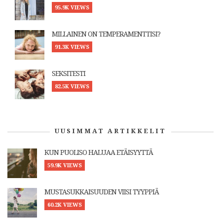
95.9K VIEWS
MILLAINEN ON TEMPERAMENTTISI?
91.3K VIEWS
SEKSITESTI
82.5K VIEWS
UUSIMMAT ARTIKKELIT
KUN PUOLISO HALUAA ETÄISYYTTÄ
59.9K VIEWS
MUSTASUKKAISUUDEN VIISI TYYPPIÄ
60.2K VIEWS