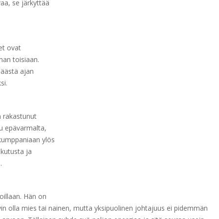
aa, se järkyttää
et ovat
man toisiaan.
päästä ajan
si.
n rakastunut
uu epävarmalta,
o kumppaniaan ylös
kutusta ja
.
oillaan. Hän on
in olla mies tai nainen, mutta yksipuolinen johtajuus ei pidemmän