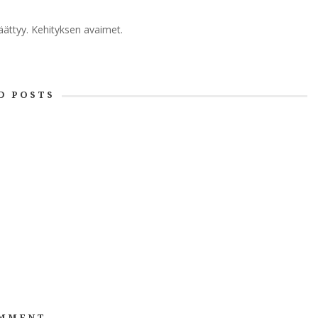
äättyy. Kehityksen avaimet.
D POSTS
MMENT