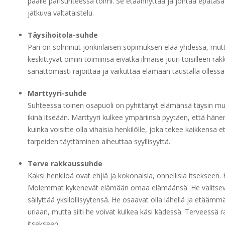
päälle parisuhteessa toimi. Se etäännyttää ja johtaa epätasa
jatkuva valtataistelu.
Täysihoitola-suhde
Pari on solminut jonkinlaisen sopimuksen elää yhdessä, mutt
keskittyvät omiin toimiinsa eivätkä ilmaise juuri toisilleen ra
sanattomasti rajoittaa ja vaikuttaa elämään taustalla ollessaa
Marttyyri-suhde
Suhteessa toinen osapuoli on pyhittänyt elämänsä täysin muid
ikinä itseään. Marttyyri kulkee ympäriinsä pyytäen, että hänen
kuinka voisitte olla vihaisia henkilölle, joka tekee kaikkensa
tarpeiden täyttäminen aiheuttaa syyllisyyttä.
Terve rakkaussuhde
Kaksi henkilöä ovat ehjiä ja kokonaisia, onnellisia itsekseen.
Molemmat kykenevät elämään omaa elämäänsä. He valitsevat p
säilyttää yksilöllisyytensä. He osaavat olla lähellä ja etää
uriaan, mutta silti he voivat kulkea käsi kädessä. Terveessä
itsekseen.