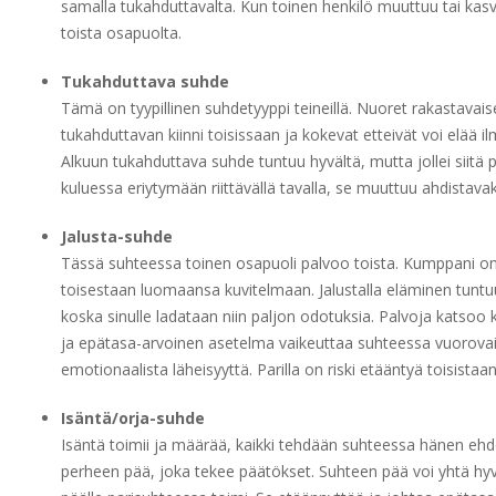
samalla tukahduttavalta. Kun toinen henkilö muuttuu tai kasv
toista osapuolta.
Tukahduttava suhde
Tämä on tyypillinen suhdetyyppi teineillä. Nuoret rakastavais
tukahduttavan kiinni toisissaan ja kokevat etteivät voi elää il
Alkuun tukahduttava suhde tuntuu hyvältä, mutta jollei siitä 
kuluessa eriytymään riittävällä tavalla, se muuttuu ahdistavak
Jalusta-suhde
Tässä suhteessa toinen osapuoli palvoo toista. Kumppani o
toisestaan luomaansa kuvitelmaan. Jalustalla eläminen tunt
koska sinulle ladataan niin paljon odotuksia. Palvoja katso
ja epätasa-arvoinen asetelma vaikeuttaa suhteessa vuorovai
emotionaalista läheisyyttä. Parilla on riski etääntyä toisistaan
Isäntä/orja-suhde
Isäntä toimii ja määrää, kaikki tehdään suhteessa hänen ehd
perheen pää, joka tekee päätökset. Suhteen pää voi yhtä hyv