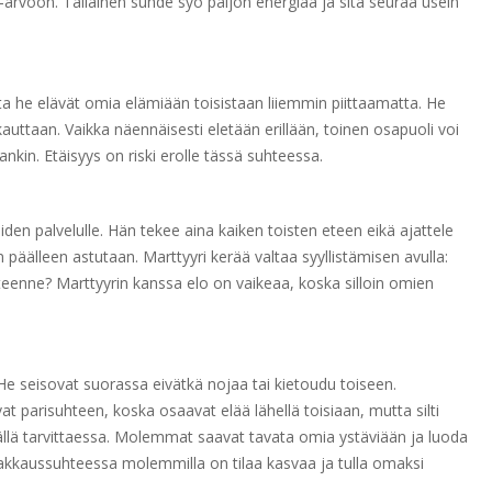
-arvoon. Tällainen suhde syö paljon energiaa ja sitä seuraa usein
a he elävät omia elämiään toisistaan liiemmin piittaamatta. He
kkauttaan. Vaikka näennäisesti eletään erillään, toinen osapuoli voi
nkin. Etäisyys on riski erolle tässä suhteessa.
en palvelulle. Hän tekee aina kaiken toisten eteen eikä ajattele
 päälleen astutaan. Marttyyri kerää valtaa syyllistämisen avulla:
 eteenne? Marttyyrin kanssa elo on vaikeaa, koska silloin omien
 He seisovat suorassa eivätkä nojaa tai kietoudu toiseen.
arisuhteen, koska osaavat elää lähellä toisiaan, mutta silti
mmällä tarvittaessa. Molemmat saavat tavata omia ystäviään ja luoda
 rakkaussuhteessa molemmilla on tilaa kasvaa ja tulla omaksi