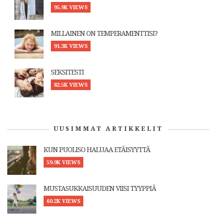
95.9K VIEWS
MILLAINEN ON TEMPERAMENTTISI?
91.3K VIEWS
SEKSITESTI
82.5K VIEWS
UUSIMMAT ARTIKKELIT
KUN PUOLISO HALUAA ETÄISYYTTÄ
59.9K VIEWS
MUSTASUKKAISUUDEN VIISI TYYPPIÄ
60.2K VIEWS