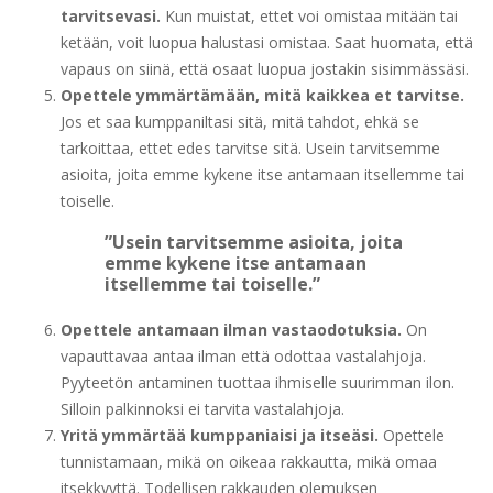
tarvitsevasi.
Kun muistat, ettet voi omistaa mitään tai
ketään, voit luopua halustasi omistaa. Saat huomata, että
vapaus on siinä, että osaat luopua jostakin sisimmässäsi.
Opettele ymmärtämään, mitä kaikkea et tarvitse.
Jos et saa kumppaniltasi sitä, mitä tahdot, ehkä se
tarkoittaa, ettet edes tarvitse sitä. Usein tarvitsemme
asioita, joita emme kykene itse antamaan itsellemme tai
toiselle.
”Usein tarvitsemme asioita, joita
emme kykene itse antamaan
itsellemme tai toiselle.”
Opettele antamaan ilman vastaodotuksia.
On
vapauttavaa antaa ilman että odottaa vastalahjoja.
Pyyteetön antaminen tuottaa ihmiselle suurimman ilon.
Silloin palkinnoksi ei tarvita vastalahjoja.
Yritä ymmärtää kumppaniaisi ja itseäsi.
Opettele
tunnistamaan, mikä on oikeaa rakkautta, mikä omaa
itsekkyyttä. Todellisen rakkauden olemuksen