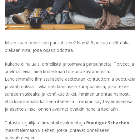
Miten saan onnellisen parisuhteen? Nämä 8 polkua eivät ehkä
olekaan niitä, joita osasit odottaa.
Kukapa ei haluaisi onnellista ja toimivaa parisuhdetta. Toiveet ja
unelmat eivät aina kuitenkaan toteudu käytännössä.
Läheisimmälle ihmissuhteelle asetetaan kohtuuttomia odotuksia
ja vaatimuksia – vika nähdään usein kumppanissa, joka tekee
suhteen vaikeaksi ja konfliktialttiiksi. Ihminen unohtaa helposti,
että kääntämällä katseen itseensä – omaan käyttäytymiseensä
ja asenteisiinsa, onnen avaimet ovatkin hänellä itsellään.
Tutustu kirjailija-elämäntaitovalmentaja
Ruediger Schachen
määrittelemään 8 tiehen, jotka johtavat onnelliseen
parisuhteeseen.