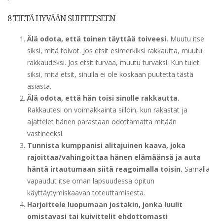
8 TIETÄ HYVÄÄN SUHTEESEEN
Älä odota, että toinen täyttää toiveesi.
Muutu itse
siksi, mitä toivot. Jos etsit esimerkiksi rakkautta, muutu
rakkaudeksi. Jos etsit turvaa, muutu turvaksi. Kun tulet
siksi, mitä etsit, sinulla ei ole koskaan puutetta tästä
asiasta.
Älä odota, että hän toisi sinulle rakkautta.
Rakkautesi on voimakkainta silloin, kun rakastat ja
ajattelet hänen parastaan odottamatta mitään
vastineeksi.
Tunnista kumppanisi alitajuinen kaava, joka
rajoittaa/vahingoittaa hänen elämäänsä ja auta
häntä irtautumaan siitä reagoimalla toisin.
Samalla
vapaudut itse oman lapsuudessa opitun
käyttäytymiskaavan toteuttamisesta.
Harjoittele luopumaan jostakin, jonka luulit
omistavasi tai kuivittelit ehdottomasti