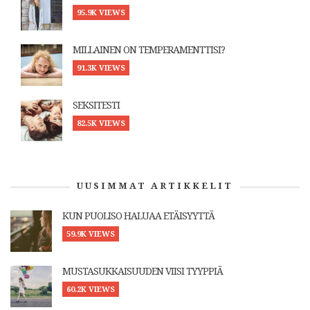
95.9K VIEWS
MILLAINEN ON TEMPERAMENTTISI?
91.3K VIEWS
SEKSITESTI
82.5K VIEWS
UUSIMMAT ARTIKKELIT
KUN PUOLISO HALUAA ETÄISYYTTÄ
59.9K VIEWS
MUSTASUKKAISUUDEN VIISI TYYPPIÄ
60.2K VIEWS