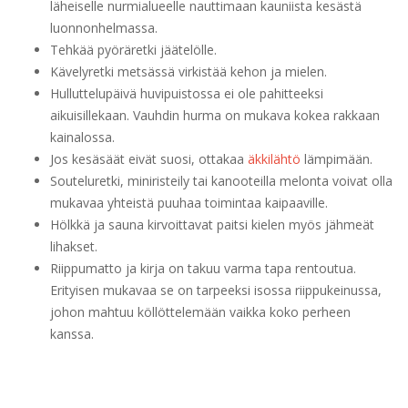
läheiselle nurmialueelle nauttimaan kauniista kesästä
luonnonhelmassa.
Tehkää pyöräretki jäätelölle.
Kävelyretki metsässä virkistää kehon ja mielen.
Hulluttelupäivä huvipuistossa ei ole pahitteeksi
aikuisillekaan. Vauhdin hurma on mukava kokea rakkaan
kainalossa.
Jos kesäsäät eivät suosi, ottakaa
äkkilähtö
lämpimään.
Souteluretki, miniristeily tai kanooteilla melonta voivat olla
mukavaa yhteistä puuhaa toimintaa kaipaaville.
Hölkkä ja sauna kirvoittavat paitsi kielen myös jähmeät
lihakset.
Riippumatto ja kirja on takuu varma tapa rentoutua.
Erityisen mukavaa se on tarpeeksi isossa riippukeinussa,
johon mahtuu köllöttelemään vaikka koko perheen
kanssa.