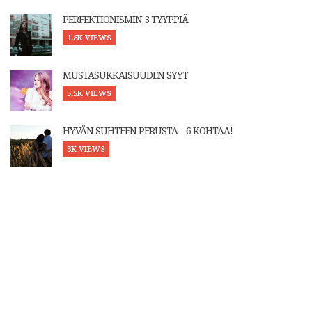
PERFEKTIONISMIN 3 TYYPPIÄ
1.8K VIEWS
MUSTASUKKAISUUDEN SYYT
5.5K VIEWS
HYVÄN SUHTEEN PERUSTA – 6 KOHTAA!
3K VIEWS