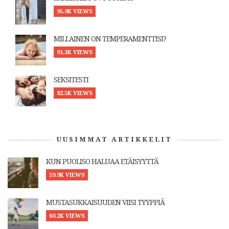
95.9K VIEWS
MILLAINEN ON TEMPERAMENTTISI?
91.3K VIEWS
SEKSITESTI
82.5K VIEWS
UUSIMMAT ARTIKKELIT
KUN PUOLISO HALUAA ETÄISYYTTÄ
59.9K VIEWS
MUSTASUKKAISUUDEN VIISI TYYPPIÄ
60.2K VIEWS