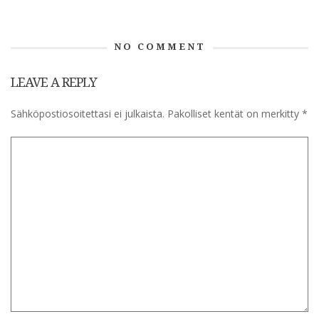
NO COMMENT
LEAVE A REPLY
Sähköpostiosoitettasi ei julkaista.
Pakolliset kentät on merkitty
*