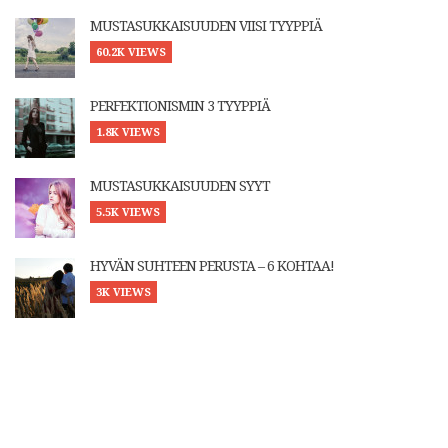
MUSTASUKKAISUUDEN VIISI TYYPPIÄ
60.2K VIEWS
PERFEKTIONISMIN 3 TYYPPIÄ
1.8K VIEWS
MUSTASUKKAISUUDEN SYYT
5.5K VIEWS
HYVÄN SUHTEEN PERUSTA – 6 KOHTAA!
3K VIEWS