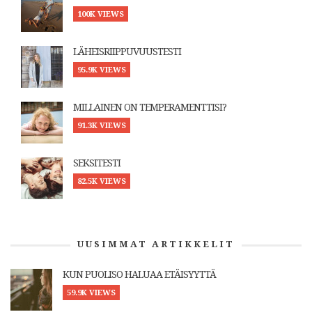
100K VIEWS
LÄHEISRIIPPUVUUSTESTI
95.9K VIEWS
MILLAINEN ON TEMPERAMENTTISI?
91.3K VIEWS
SEKSITESTI
82.5K VIEWS
UUSIMMAT ARTIKKELIT
KUN PUOLISO HALUAA ETÄISYYTTÄ
59.9K VIEWS