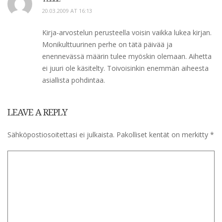
20.03.2009 AT 16:13
Kirja-arvostelun perusteella voisin vaikka lukea kirjan.
Monikulttuurinen perhe on tätä päivää ja
enennevässä määrin tulee myöskin olemaan. Aihetta
ei juuri ole käsitelty. Toivoisinkin enemmän aiheesta
asiallista pohdintaa.
LEAVE A REPLY
Sähköpostiosoitettasi ei julkaista.
Pakolliset kentät on merkitty
*