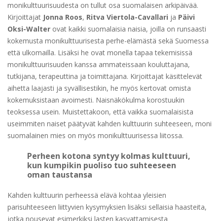
monikulttuurisuudesta on tullut osa suomalaisen arkipäivää.
Kirjoittajat
Jonna Roos
,
Ritva Viertola-Cavallari
ja
Päivi
Oksi-Walter
ovat kaikki suomalaisia naisia, joilla on runsaasti
kokemusta monikulttuurisesta perhe-elämästä sekä Suomessa
että ulkomailla. Lisäksi he ovat monella tapaa tekemisissä
monikulttuurisuuden kanssa ammateissaan kouluttajana,
tutkijana, terapeuttina ja toimittajana. Kirjoittajat käsittelevät
aihetta laajasti ja syvällisestikin, he myös kertovat omista
kokemuksistaan avoimesti. Naisnäkökulma korostuukin
teoksessa usein. Muistettakoon, että vaikka suomalaisista
useimmiten naiset päätyvät kahden kulttuurin suhteeseen, moni
suomalainen mies on myös monikulttuurisessa liitossa.
Perheen kotona syntyy kolmas kulttuuri,
kun kumpikin puoliso tuo suhteeseen
oman taustansa
Kahden kulttuurin perheessä elävä kohtaa yleisien
parisuhteeseen liittyvien kysymyksien lisäksi sellaisia haasteita,
jotka nousevat esimerkiksi lasten kasvattamisesta