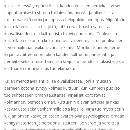
kaksikielisessä ympäristössä, kahden erilaisen perhekäsityksen
sopeuttamisesta yhteen tai lainsäädännöstä ja oikeuksista.
Jälkimmäisistä on kirjan lopussa helppolukuinen opas. Ylipäätään
käsitellään sellaisia tekijöitä, jotka eivät haasta samasta
kansallisuudesta ja kulttuurista tulevia puolisoita. Teoksessa
käsitellään uskontoa kulttuurin osa-alueena ja siten puolisoiden
arvomaailmaan vaikuttavana tekijänä. Monikulttuurinen perhe-
kirjan tavoitteena on tukea kahden kulttuurin pariskuntia ja
perheitä sekä muistuttaa niistä laajoista mahdollisuuksista, joita
kulttuurien moninaisuus tuo elämään.
Kirjan merkittävin anti piilee oivalluksessa, jonka mukaan
perheen kotona syntyy kolmas kulttuuri, kun kumpikin puoliso
tuo suhteeseen oman taustansa. Kirjailijat korostavat
kolmannen, perheen oman, kulttuuriin olevan antoisa ja rikas
kasvualusta sekä vanhemmille että lapsille. Kirja tuo myös peilin
lukijan omien kasvojen eteen avaten ovia psykologisesti omaan
kehityshistoriaan ja persoonallisuuteen. Se varoo ja varoittaa
lukijaa käsittelemästä aihetta ongelmalähtöisesti. Toisaalta