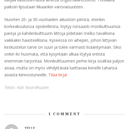
paikoin lipsutaan liikaankin varovaisuuteen.
Nuorten 20- ja 30-vuotiaiden aikuisten piiristä, etenkin
korkeakouluissa opiskelleista, löytyy runsaasti monikulttuurisia
pareja ja kahdenkulttuurin liittoja pidetään melko tavallisina
vaikkakin haasteellisina. Kyseessä on aihepiiri, johon liittyvän
keskustelun tarve on suuri ja tulee varmasti lisääntymään. Siksi
onkin ilo huomata, että kysyntään alkaa löytyä entistä
enemmän tarjontaa. Monikulttuurinen perhe-kirja sisältää paljon
asiaa, mutta on myös viihdyttävää luettavaa kenelle tahansa
asiasta kiinnostuneelle.
Tilaa kirja!
Teksti: Kati Noordhuizen
1
COMMENT
TELLE