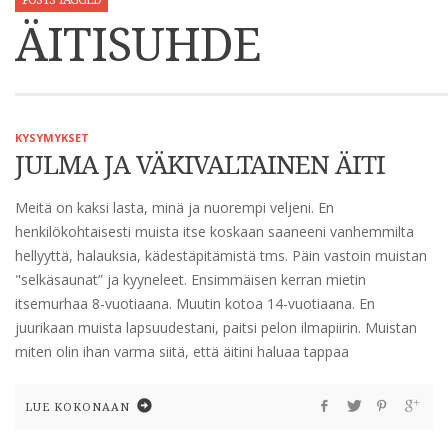
POSTS TAGGED
ÄITISUHDE
KYSYMYKSET
JULMA JA VÄKIVALTAINEN ÄITI
Meitä on kaksi lasta, minä ja nuorempi veljeni. En
henkilökohtaisesti muista itse koskaan saaneeni vanhemmilta
hellyyttä, halauksia, kädestäpitämistä tms. Päin vastoin muistan
"selkäsaunat” ja kyyneleet. Ensimmäisen kerran mietin
itsemurhaa 8-vuotiaana. Muutin kotoa 14-vuotiaana. En
juurikaan muista lapsuudestani, paitsi pelon ilmapiirin. Muistan
miten olin ihan varma siitä, että äitini haluaa tappaa
LUE KOKONAAN