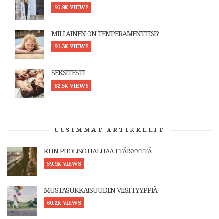
95.9K VIEWS
MILLAINEN ON TEMPERAMENTTISI?
91.3K VIEWS
SEKSITESTI
82.5K VIEWS
UUSIMMAT ARTIKKELIT
KUN PUOLISO HALUAA ETÄISYYTTÄ
59.9K VIEWS
MUSTASUKKAISUUDEN VIISI TYYPPIÄ
60.2K VIEWS