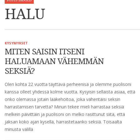
POSTS TAGGED
HALU
KYSYMYKSET
MITEN SAISIN ITSENI
HALUAMAAN VÄHEMMÄN
SEKSIÄ?
Olen kohta 22 vuotta täyttävä perheenisä ja olemme puolisoni
kanssa olleet yhdessä kolme vuotta. Kysyisin sellaista asiaa, että
onko olemassa jotain lääkehoitoa, joka vähentäisi seksin
harrastamisen tarvetta? Minun tekee mieli harrastaa seksiä
melkein päivittäin ja puolisoni on melko rasittunut siitä, että
jaksan koko ajan kysellä, harrastetaanko seksiä. Toisaalta
minusta välillä