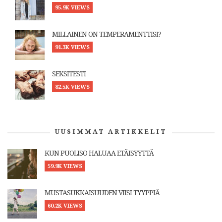
95.9K VIEWS
MILLAINEN ON TEMPERAMENTTISI?
91.3K VIEWS
SEKSITESTI
82.5K VIEWS
UUSIMMAT ARTIKKELIT
KUN PUOLISO HALUAA ETÄISYYTTÄ
59.9K VIEWS
MUSTASUKKAISUUDEN VIISI TYYPPIÄ
60.2K VIEWS