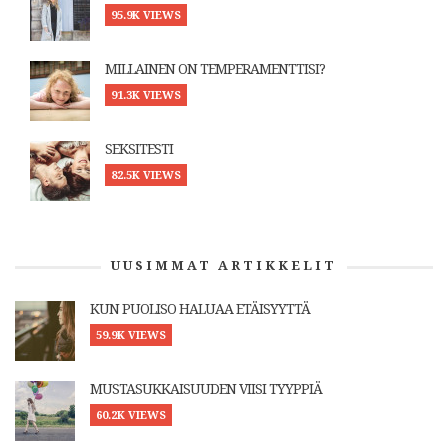
95.9K VIEWS
MILLAINEN ON TEMPERAMENTTISI?
91.3K VIEWS
SEKSITESTI
82.5K VIEWS
UUSIMMAT ARTIKKELIT
KUN PUOLISO HALUAA ETÄISYYTTÄ
59.9K VIEWS
MUSTASUKKAISUUDEN VIISI TYYPPIÄ
60.2K VIEWS