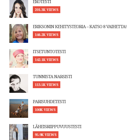
EROTESTI
201.3K VIEWS
ERIKSONIN KEHITYSTEORIA – KATSO 8 VAIHETTA!
146.2K VIEWS
ITSETUNTOTESTI
142.1K VIEWS
TUNNISTA NARSISTI
113.5K VIEWS
PARISUHDETESTI
100K VIEWS
LÄHEISRIIPPUVUUSTESTI
95.9K VIEWS