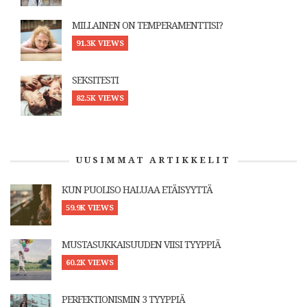
MILLAINEN ON TEMPERAMENTTISI?
91.3K VIEWS
SEKSITESTI
82.5K VIEWS
UUSIMMAT ARTIKKELIT
KUN PUOLISO HALUAA ETÄISYYTTÄ
59.9K VIEWS
MUSTASUKKAISUUDEN VIISI TYYPPIÄ
60.2K VIEWS
PERFEKTIONISMIN 3 TYYPPIÄ