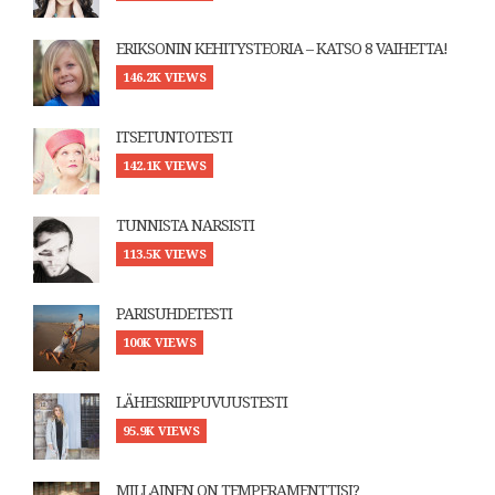
ERIKSONIN KEHITYSTEORIA – KATSO 8 VAIHETTA!
146.2K VIEWS
ITSETUNTOTESTI
142.1K VIEWS
TUNNISTA NARSISTI
113.5K VIEWS
PARISUHDETESTI
100K VIEWS
LÄHEISRIIPPUVUUSTESTI
95.9K VIEWS
MILLAINEN ON TEMPERAMENTTISI?