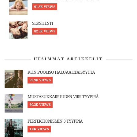
91.3K VIEWS
SEKSITESTI
82.5K VIEWS
UUSIMMAT ARTIKKELIT
KUN PUOLISO HALUAA ETÄISYYTTÄ
59.9K VIEWS
MUSTASUKKAISUUDEN VIISI TYYPPIÄ
60.2K VIEWS
PERFEKTIONISMIN 3 TYYPPIÄ
1.8K VIEWS