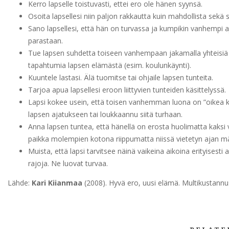
Kerro lapselle toistuvasti, ettei ero ole hänen syynsä.
Osoita lapsellesi niin paljon rakkautta kuin mahdollista sekä 
Sano lapsellesi, että hän on turvassa ja kumpikin vanhempi 
parastaan.
Tue lapsen suhdetta toiseen vanhempaan jakamalla yhteisiä 
tapahtumia lapsen elämästä (esim. koulunkäynti).
Kuuntele lastasi. Älä tuomitse tai ohjaile lapsen tunteita.
Tarjoa apua lapsellesi eroon liittyvien tunteiden käsittelyssä.
Lapsi kokee usein, että toisen vanhemman luona on ”oikea ko
lapsen ajatukseen tai loukkaannu siitä turhaan.
Anna lapsen tuntea, että hänellä on erosta huolimatta kaks
paikka molempien kotona riippumatta niissä vietetyn ajan m
Muista, että lapsi tarvitsee näinä vaikeina aikoina erityisesti a
rajoja. Ne luovat turvaa.
Lähde:
Kari Kiianmaa
(2008). Hyvä ero, uusi elämä. Multikustannu