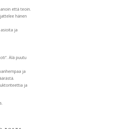
sanoin että teoin.
ajattelee hänen
asioita ja
ti”. Älä puutu
i vanhempaa ja
äärästä.
uktoriteettia ja
s.