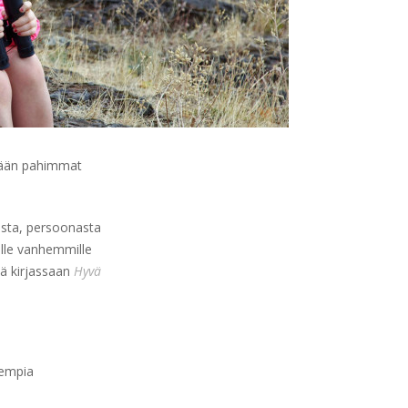
ämään pahimmat
esta, persoonasta
ville vanhemmille
tä kirjassaan
Hyvä
lempia