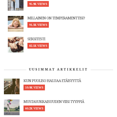
95.9K VIEWS
MILLAINEN ON TEMPERAMENTTISI?
91.3K VIEWS
SEKSITESTI
82.5K VIEWS
UUSIMMAT ARTIKKELIT
KUN PUOLISO HALUAA ETÄISYYTTÄ
59.9K VIEWS
MUSTASUKKAISUUDEN VIISI TYYPPIÄ
60.2K VIEWS