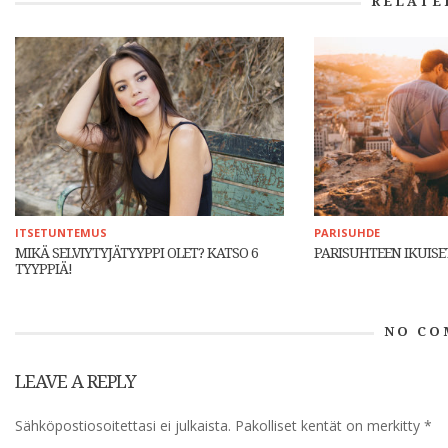
RELATE
ITSETUNTEMUS
PARISUHDE
MIKÄ SELVIYTYJÄTYYPPI OLET? KATSO 6
PARISUHTEEN IKUIS
TYYPPIÄ!
NO CO
LEAVE A REPLY
Sähköpostiosoitettasi ei julkaista.
Pakolliset kentät on merkitty
*