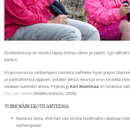
Erotilanteessa on monta tapaa toimia oikein ja väärin. Opi vältt
karikot.
Eroprosessissa vanhempien toiminta vaihtelee hyvin paljon tilante
ja parisuhteesta riippuen. Joitakin yleisiä neuvoja eron keskellä elä
voidaan kuitenkin antaa. Psykologi
Kari Kiianmaa
on listannut näi
ero, uusi elämä
(Multikustannus, 2008).
TOIMI NÄIN EROTILANTEESSA
Muistuta lasta, että hän saa erosta huolimatta rakastaa mo
vanhempiaan.