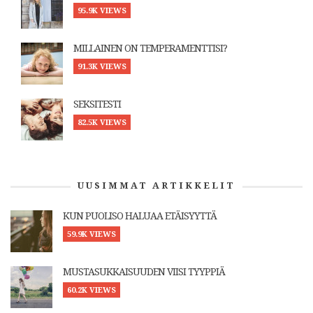
95.9K VIEWS
MILLAINEN ON TEMPERAMENTTISI?
91.3K VIEWS
SEKSITESTI
82.5K VIEWS
UUSIMMAT ARTIKKELIT
KUN PUOLISO HALUAA ETÄISYYTTÄ
59.9K VIEWS
MUSTASUKKAISUUDEN VIISI TYYPPIÄ
60.2K VIEWS