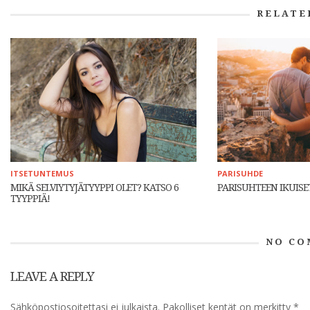
RELATE
ITSETUNTEMUS
PARISUHDE
MIKÄ SELVIYTYJÄTYYPPI OLET? KATSO 6
PARISUHTEEN IKUIS
TYYPPIÄ!
NO CO
LEAVE A REPLY
Sähköpostiosoitettasi ei julkaista.
Pakolliset kentät on merkitty
*