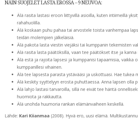
NÄIN SUOJELET LASTA EROSSA – 9 NEUVOA:
Älä rasita lastasi eroon liittyvillä asioilla, kuten intiimeillä yksi
rahahuolilla.
Älä koskaan puhu pahaa tai arvostele toista vanhempaa lapsi
teidän molempien jälkeläisiä.
Älä pakota lasta viestin viejäksi tai kumppanin tekemisten va
Älä rasita lasta päätöksillä, vaan tee päätökset itse ja kanna 
Älä estä ja rajoita lapsesi ja kumppanisi tapaamisia, vaikka ol
kumppanillesi vihainen.
Älä tee lapsesta parasta ystävääsi ja uskottuasi. Hae tukea 
Älä keskity syyttelyyn erosta puhuttaessa. Anna lapsen olla 
Älä lahjo lastasi tarvaroilla, sillä ne eivät tee häntä onnellisek
huomiota ja rakkautta.
Älä unohda huumoria rankan elämänvaiheen keskellä.
Lähde:
Kari Kiianmaa
(2008). Hyvä ero, uusi elämä. Multikustannu