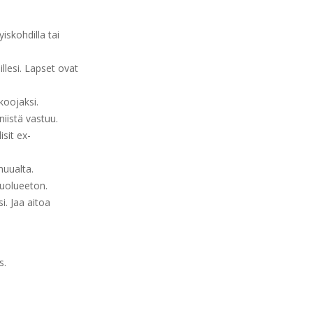
tyiskohdilla tai
llesi. Lapset ovat
koojaksi.
niistä vastuu.
isit ex-
muualta.
puolueeton.
si. Jaa aitoa
s.