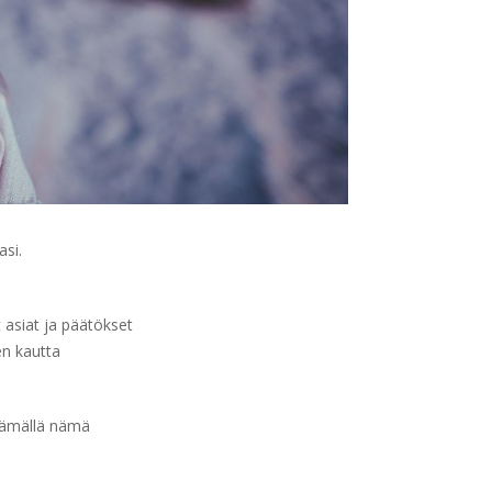
asi.
 asiat ja päätökset
en kautta
ttämällä nämä