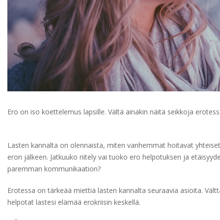
Ero on iso koettelemus lapsille. Vältä ainakin näitä seikkoja erotess
Lasten kannalta on olennaista, miten vanhemmat hoitavat yhteiset
eron jälkeen. Jatkuuko riitely vai tuoko ero helpotuksen ja etäisyyd
paremman kommunikaation?
Erotessa on tärkeää miettiä lasten kannalta seuraavia asioita. Väl
helpotat lastesi elämää erokriisin keskellä.