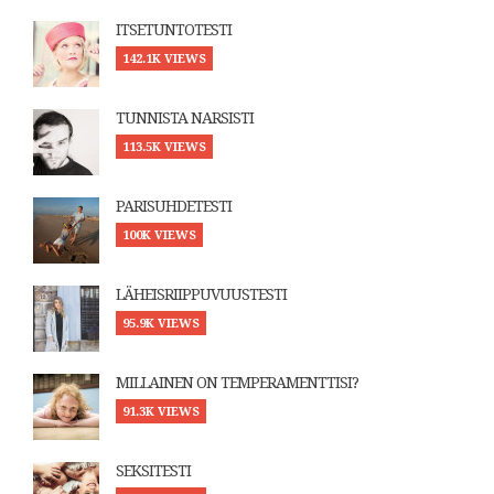
ITSETUNTOTESTI
142.1K VIEWS
TUNNISTA NARSISTI
113.5K VIEWS
PARISUHDETESTI
100K VIEWS
LÄHEISRIIPPUVUUSTESTI
95.9K VIEWS
MILLAINEN ON TEMPERAMENTTISI?
91.3K VIEWS
SEKSITESTI