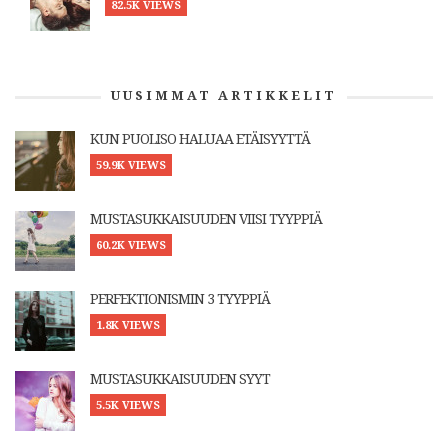
82.5K VIEWS
UUSIMMAT ARTIKKELIT
KUN PUOLISO HALUAA ETÄISYYTTÄ
59.9K VIEWS
MUSTASUKKAISUUDEN VIISI TYYPPIÄ
60.2K VIEWS
PERFEKTIONISMIN 3 TYYPPIÄ
1.8K VIEWS
MUSTASUKKAISUUDEN SYYT
5.5K VIEWS