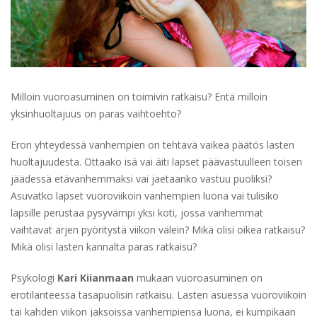
Milloin vuoroasuminen on toimivin ratkaisu? Entä milloin
yksinhuoltajuus on paras vaihtoehto?
Eron yhteydessä vanhempien on tehtävä vaikea päätös lasten
huoltajuudesta. Ottaako isä vai äiti lapset päävastuulleen toisen
jäädessä etävanhemmaksi vai jaetaanko vastuu puoliksi?
Asuvatko lapset vuoroviikoin vanhempien luona vai tulisiko
lapsille perustaa pysyvämpi yksi koti, jossa vanhemmat
vaihtavat arjen pyöritystä viikon välein? Mikä olisi oikea ratkaisu?
Mikä olisi lasten kannalta paras ratkaisu?
Psykologi
Kari Kiianmaan
mukaan vuoroasuminen on
erotilanteessa tasapuolisin ratkaisu. Lasten asuessa vuoroviikoin
tai kahden viikon jaksoissa vanhempiensa luona, ei kumpikaan