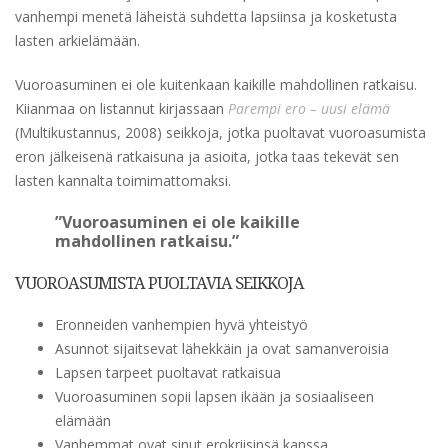
vanhempi menetä läheistä suhdetta lapsiinsa ja kosketusta
lasten arkielämään.
Vuoroasuminen ei ole kuitenkaan kaikille mahdollinen ratkaisu.
Kiianmaa on listannut kirjassaan
Parempi ero – uusi elämä
(Multikustannus, 2008) seikkoja, jotka puoltavat vuoroasumista
eron jälkeisenä ratkaisuna ja asioita, jotka taas tekevät sen
lasten kannalta toimimattomaksi.
”Vuoroasuminen ei ole kaikille
mahdollinen ratkaisu.”
VUOROASUMISTA PUOLTAVIA SEIKKOJA
Eronneiden vanhempien hyvä yhteistyö
Asunnot sijaitsevat lähekkäin ja ovat samanveroisia
Lapsen tarpeet puoltavat ratkaisua
Vuoroasuminen sopii lapsen ikään ja sosiaaliseen
elämään
Vanhemmat ovat sinut erokriisinsä kanssa