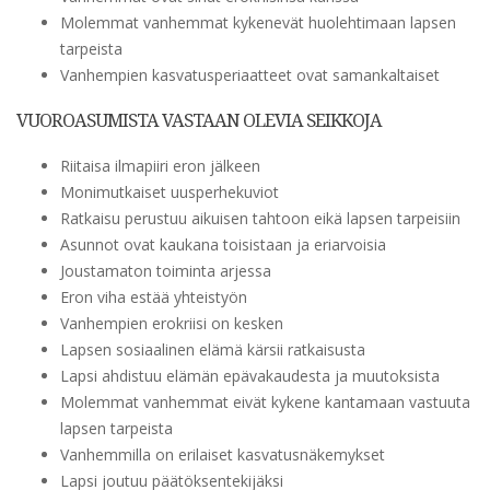
Molemmat vanhemmat kykenevät huolehtimaan lapsen
tarpeista
Vanhempien kasvatusperiaatteet ovat samankaltaiset
VUOROASUMISTA VASTAAN OLEVIA SEIKKOJA
Riitaisa ilmapiiri eron jälkeen
Monimutkaiset uusperhekuviot
Ratkaisu perustuu aikuisen tahtoon eikä lapsen tarpeisiin
Asunnot ovat kaukana toisistaan ja eriarvoisia
Joustamaton toiminta arjessa
Eron viha estää yhteistyön
Vanhempien erokriisi on kesken
Lapsen sosiaalinen elämä kärsii ratkaisusta
Lapsi ahdistuu elämän epävakaudesta ja muutoksista
Molemmat vanhemmat eivät kykene kantamaan vastuuta
lapsen tarpeista
Vanhemmilla on erilaiset kasvatusnäkemykset
Lapsi joutuu päätöksentekijäksi