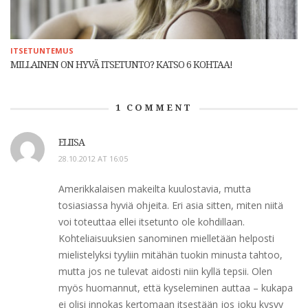
ITSETUNTEMUS
MILLAINEN ON HYVÄ ITSETUNTO? KATSO 6 KOHTAA!
1
COMMENT
ELIISA
28.10.2012 AT 16:05
Amerikkalaisen makeilta kuulostavia, mutta
tosiasiassa hyviä ohjeita. Eri asia sitten, miten niitä
voi toteuttaa ellei itsetunto ole kohdillaan.
Kohteliaisuuksien sanominen mielletään helposti
mielistelyksi tyyliin mitähän tuokin minusta tahtoo,
mutta jos ne tulevat aidosti niin kyllä tepsii. Olen
myös huomannut, että kyseleminen auttaa – kukapa
ei olisi innokas kertomaan itsestään jos joku kysyy