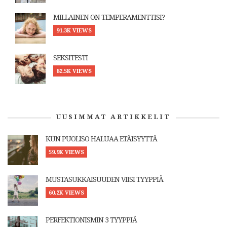
MILLAINEN ON TEMPERAMENTTISI?
91.3K VIEWS
SEKSITESTI
82.5K VIEWS
UUSIMMAT ARTIKKELIT
KUN PUOLISO HALUAA ETÄISYYTTÄ
59.9K VIEWS
MUSTASUKKAISUUDEN VIISI TYYPPIÄ
60.2K VIEWS
PERFEKTIONISMIN 3 TYYPPIÄ