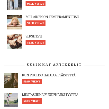
95.9K VIEWS
MILLAINEN ON TEMPERAMENTTISI?
91.3K VIEWS
SEKSITESTI
82.5K VIEWS
UUSIMMAT ARTIKKELIT
KUN PUOLISO HALUAA ETÄISYYTTÄ
59.9K VIEWS
MUSTASUKKAISUUDEN VIISI TYYPPIÄ
60.2K VIEWS