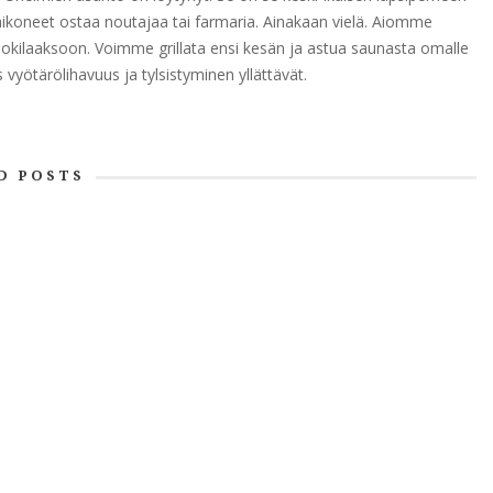
 aikoneet ostaa noutajaa tai farmaria. Ainakaan vielä. Aiomme
okilaaksoon. Voimme grillata ensi kesän ja astua saunasta omalle
ötärölihavuus ja tylsistyminen yllättävät.
D POSTS