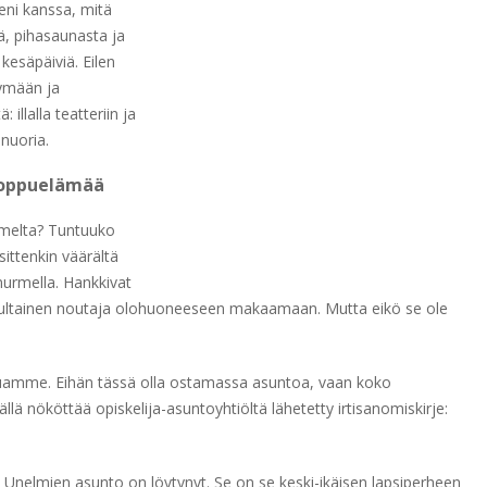
eni kanssa, mitä
, pihasaunasta ja
esäpäiviä. Eilen
tymään ja
lalla teatteriin ja
snuoria.
 loppuelämää
ummelta? Tuntuuko
ittenkin väärältä
anurmella. Hankkivat
ja kultainen noutaja olohuoneeseen makaamaan. Mutta eikö se ole
amme. Eihän tässä olla ostamassa asuntoa, vaan koko
ä nököttää opiskelija-asuntoyhtiöltä lähetetty irtisanomiskirje:
Unelmien asunto on löytynyt. Se on se keski-ikäisen lapsiperheen