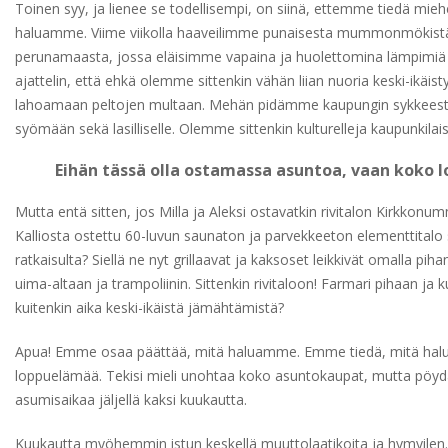
Toinen syy, ja lienee se todellisempi, on siinä, ettemme tiedä mieh
haluamme. Viime viikolla haaveilimme punaisesta mummonmökistä
perunamaasta, jossa eläisimme vapaina ja huolettomina lämpimiä k
ajattelin, että ehkä olemme sittenkin vähän liian nuoria keski-ikäis
lahoamaan peltojen multaan. Mehän pidämme kaupungin sykkeestä: il
syömään sekä lasilliselle. Olemme sittenkin kulturelleja kaupunkilai
Eihän tässä olla ostamassa asuntoa, vaan koko
Mutta entä sitten, jos Milla ja Aleksi ostavatkin rivitalon Kirkkon
Kalliosta ostettu 60-luvun saunaton ja parvekkeeton elementtitalo s
ratkaisulta? Siellä ne nyt grillaavat ja kaksoset leikkivät omalla pih
uima-altaan ja trampoliinin. Sittenkin rivitaloon! Farmari pihaan 
kuitenkin aika keski-ikäistä jämähtämistä?
Apua! Emme osaa päättää, mitä haluamme. Emme tiedä, mitä halu
loppuelämää. Tekisi mieli unohtaa koko asuntokaupat, mutta pöydäll
asumisaikaa jäljellä kaksi kuukautta.
Kuukautta myöhemmin istun keskellä muuttolaatikoita ja hymyilen. 