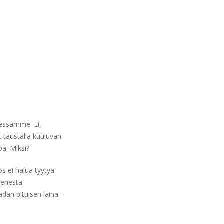
tessamme. Ei,
t taustalla kuuluvan
a. Miksi?
os ei halua tyytyä
pienestä
dan pituisen laina-