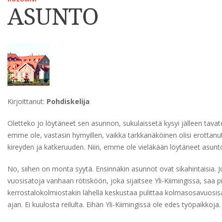
ASUNTO
Kirjoittanut:
Pohdiskelija
Oletteko jo löytäneet sen asunnon, sukulaissetä kysyi jälleen tava
emme ole, vastasin hymyillen, vaikka tarkkanäköinen olisi erottanu
kireyden ja katkeruuden. Niin, emme ole vieläkään löytäneet asunto
No, siihen on monta syytä. Ensinnäkin asunnot ovat sikahintaisia. J
vuosisatoja vanhaan rötisköön, joka sijaitsee Yli-Kiimingissä, saa 
kerrostalokolmiostakin lähellä keskustaa pulittaa kolmasosavuosisa
ajan. Ei kuulosta reilulta. Eihän Yli-Kiimingissä ole edes työpaikkoja.