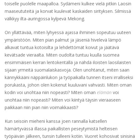
toiselle puolelle maapalloa. Sydämeni kulkee vielä pitkin Laosin
maaseututeitä ja korvat kuulevat kaskaiden sirityksen. Silmissä
välkkyy ilta-auringossa kylpevä Mekong.
On yllättävää, miten lyhyessä ajassa ihminen sopeutuu uuteen
ympäristöön. Miten pian palmut ja jäseniä hivelevä lämpö
alkavat tuntua kotoisilta ja lehdettömät koivut ja jäätävä
kevätsade vieraalta. Miten oudolta tuntuu kuulla suomea
ensimmäisen kerran lentokentällä ja nähdä iloisten laosilaisten
sijaan yrmeitä suomalaiskasvoja. Olen unohtanut, miten saan
kännykkääni näppäinlukon ja työpaikalla tunnen itseni irralliseksi
porukasta, johon olen kokenut kuuluvani vahvasti. Miten oman
kodin voi unohtaa niin nopeasti? Miten oman
elämän
voi
unohtaa niin nopeasti? Miten voi kiintyä täysin vieraaseen
paikkaan niin pian niin voimakkaasti?
Kun seisoin mieheni kanssa joen rannalla katsellen
hämärtyvässä illassa paikallisten peseytymistä helteisen
työpäivän jälkeen, tunsin tulleeni kotiin. Vuoret kohosivat sinisinä