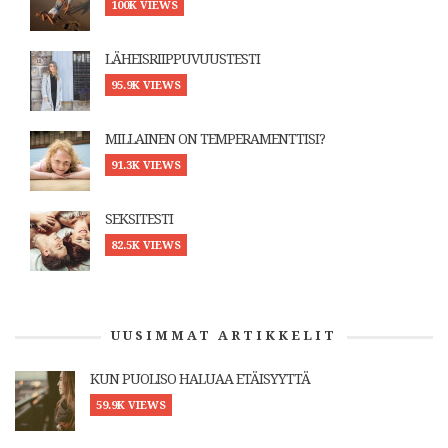
100K VIEWS
LÄHEISRIIPPUVUUSTESTI
95.9K VIEWS
MILLAINEN ON TEMPERAMENTTISI?
91.3K VIEWS
SEKSITESTI
82.5K VIEWS
UUSIMMAT ARTIKKELIT
KUN PUOLISO HALUAA ETÄISYYTTÄ
59.9K VIEWS