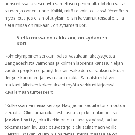
horisontissa ja vesi näytti samettisen pehmeältä. Mielen valtasi
rauhan ja onnen tunne. Kaikki, mitä toivoin, oli tässä. Ymmärsin
myös, että jos olisin ollut yksin, olisin kaivannut toisaalle. Sillä
siellä missä on rakkaani, on sydämeni koti.
Siellä missä on rakkaani, on sydämeni
koti
Kolmekymppinen serkkuni palasi vastikään lähetystyöstä
Bangladeshista vaimonsa ja kolmen lapsensa kanssa. Neljän
vuoden projekti oli jäänyt kesken vaikeiden sairauksien, kuten
dengue-kuumeen ja lavantaudin, takia. Samaistuin lyhyen
matkani jälkeisen kokemukseni myötä serkkuni kirjeessä
kuvailemaan tunteeseen:
"Kulkiessani viimeisiä kertoja Naogaonin kaduilla tunsin outoa
vierautta. Olin samanaikaisesti läsnä ja jo kuitenkin poissa.
Jaakko Löytty
, joka itsekin on ollut lähetystyössä, laulaa
tekemässään laulussa osuvasti ’jäi sielu seilaamaan välille
Helsinki Dhakar’. Ruumiin aina tietää, missä maassa se on,