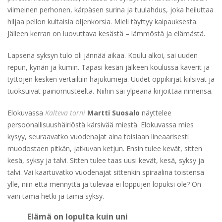
viimeinen perhonen, kärpäsen surina ja tuulahdus, joka heiluttaa
hiljaa pellon kultaisia oljenkorsia. Mieli täyttyy kaipauksesta.
Jälleen kerran on luovuttava kesästä – lämmöstä ja elämästä.
Lapsena syksyn tulo oli jännää aikaa. Koulu alkoi, sai uuden
repun, kynän ja kumin. Tapasi kesän jälkeen koulussa kaverit ja
tyttöjen kesken vertailtiin hajukumeja. Uudet oppikirjat kiilsivät ja
tuoksuivat painomusteelta. Niihin sai ylpeänä kirjoittaa nimensä.
Elokuvassa
Kalteva torni
Martti Suosalo
näyttelee
persoonallisuushäiriöstä kärsivää miestä. Elokuvassa mies
kysyy, seuraavatko vuodenajat aina toisiaan lineaarisesti
muodostaen pitkän, jatkuvan ketjun. Ensin tulee kevät, sitten
kesä, syksy ja talvi. Sitten tulee taas uusi kevät, kesä, syksy ja
talvi. Vai kaartuvatko vuodenajat sittenkin spiraalina toistensa
ylle, niin että mennyttä ja tulevaa ei loppujen lopuksi ole? On
vain tämä hetki ja tämä syksy.
Elämä on lopulta kuin uni