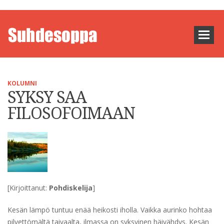
KOLUMNI
SYKSY SAA
FILOSOFOIMAAN
[Kirjoittanut:
Pohdiskelija
]
Kesän lämpö tuntuu enää heikosti iholla. Vaikka aurinko hohtaa
pilvettömältä taivaalta, ilmassa on syksyinen häivähdys. Kesän