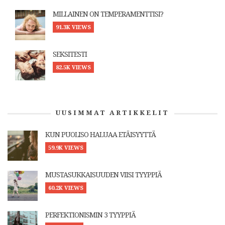
MILLAINEN ON TEMPERAMENTTISI?
91.3K VIEWS
SEKSITESTI
82.5K VIEWS
UUSIMMAT ARTIKKELIT
KUN PUOLISO HALUAA ETÄISYYTTÄ
59.9K VIEWS
MUSTASUKKAISUUDEN VIISI TYYPPIÄ
60.2K VIEWS
PERFEKTIONISMIN 3 TYYPPIÄ