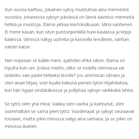
Kun vuosia karttuu, jokainen syksy muistuttaa aina menneistä
vuosista. Jokaisessa syksyn päivässä on läsnä aavistus menneitä
hetkiä ja muistoja. Elämä jatkaa kiertokulkuaan. Minä vanhenen.
Ei mene kauan, kun istun puistonpenkillä huivi kaulassa ja keppi
kädessä. Silmissä näkyy uurteita ja kasvoilla levollinen, vanhan
naisen katse.
Niin nopeaan se kaikki meni, ajattelen ehkä silloin. Elämä on
lopulta kuin uni. Joskus mietin, oliko se todella olemassa vai
laskinko vain pääni hetkeksi levolle? Jos ummistan silmäni ja
olen aivan hiljaa, voin kuulla kaikuna pienen tytön kiljahduksia,
kun hän hyppii vesilätäköissä ja pöllyttää syksyn värikkäitä lehtiä.
Se tyttö olen yhä minä. Vaikka olen vanha ja kuihtunut, olen
sisimmältäni se sama pieni tyttö. Vuodenajat ja syksyt seuraavat
toisiaan, mutta jokin minussa säilyy aina samana. Ja se jokin on
minussa ikuinen.