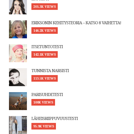
201.3K VIEWS
ERIKSONIN KEHITYSTEORIA – KATSO 8 VAIHETTA!
146.2K VIEWS
ITSETUNTOTESTI
142.1K VIEWS
TUNNISTA NARSISTI
113.5K VIEWS
PARISUHDETESTI
100K VIEWS
LÄHEISRIIPPUVUUSTESTI
95.9K VIEWS