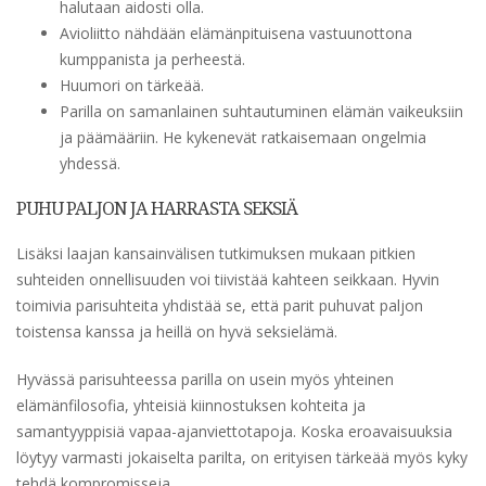
halutaan aidosti olla.
Avioliitto nähdään elämänpituisena vastuunottona
kumppanista ja perheestä.
Huumori on tärkeää.
Parilla on samanlainen suhtautuminen elämän vaikeuksiin
ja päämääriin. He kykenevät ratkaisemaan ongelmia
yhdessä.
PUHU PALJON JA HARRASTA SEKSIÄ
Lisäksi laajan kansainvälisen tutkimuksen mukaan pitkien
suhteiden onnellisuuden voi tiivistää kahteen seikkaan. Hyvin
toimivia parisuhteita yhdistää se, että parit puhuvat paljon
toistensa kanssa ja heillä on hyvä seksielämä.
Hyvässä parisuhteessa parilla on usein myös yhteinen
elämänfilosofia, yhteisiä kiinnostuksen kohteita ja
samantyyppisiä vapaa-ajanviettotapoja. Koska eroavaisuuksia
löytyy varmasti jokaiselta parilta, on erityisen tärkeää myös kyky
tehdä kompromisseja.