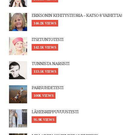
ERIKSONIN KEHITYSTEORIA – KATSO 8 VAIHETTA!
146.2K VIEWS
ITSETUNTOTESTI
142.1K VIEWS
TUNNISTA NARSISTI
113.5K VIEWS
PARISUHDETESTI
100K VIEWS
LÄHEISRIIPPUVUUSTESTI
95.9K VIEWS