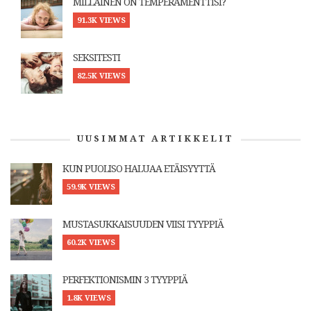
MILLAINEN ON TEMPERAMENTTISI?
91.3K VIEWS
SEKSITESTI
82.5K VIEWS
UUSIMMAT ARTIKKELIT
KUN PUOLISO HALUAA ETÄISYYTTÄ
59.9K VIEWS
MUSTASUKKAISUUDEN VIISI TYYPPIÄ
60.2K VIEWS
PERFEKTIONISMIN 3 TYYPPIÄ
1.8K VIEWS