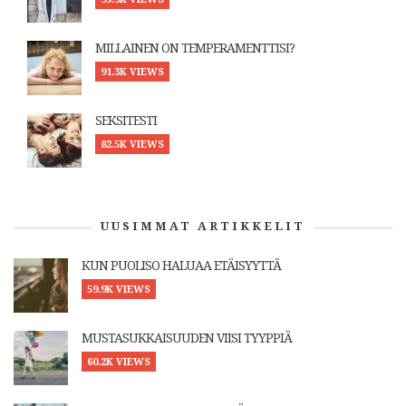
MILLAINEN ON TEMPERAMENTTISI?
91.3K VIEWS
SEKSITESTI
82.5K VIEWS
UUSIMMAT ARTIKKELIT
KUN PUOLISO HALUAA ETÄISYYTTÄ
59.9K VIEWS
MUSTASUKKAISUUDEN VIISI TYYPPIÄ
60.2K VIEWS