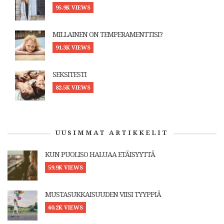
95.9K VIEWS
MILLAINEN ON TEMPERAMENTTISI?
91.3K VIEWS
SEKSITESTI
82.5K VIEWS
UUSIMMAT ARTIKKELIT
KUN PUOLISO HALUAA ETÄISYYTTÄ
59.9K VIEWS
MUSTASUKKAISUUDEN VIISI TYYPPIÄ
60.2K VIEWS