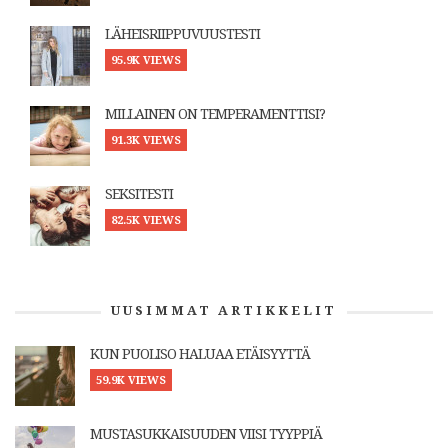
LÄHEISRIIPPUVUUSTESTI
95.9K VIEWS
MILLAINEN ON TEMPERAMENTTISI?
91.3K VIEWS
SEKSITESTI
82.5K VIEWS
UUSIMMAT ARTIKKELIT
KUN PUOLISO HALUAA ETÄISYYTTÄ
59.9K VIEWS
MUSTASUKKAISUUDEN VIISI TYYPPIÄ