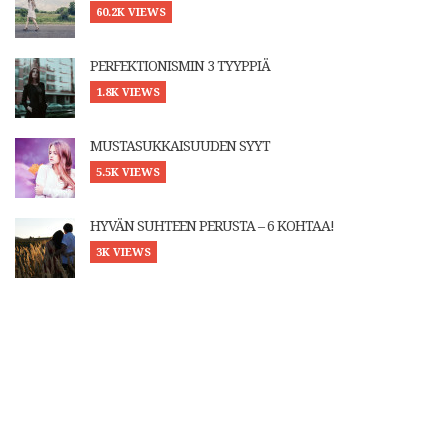
60.2K VIEWS
PERFEKTIONISMIN 3 TYYPPIÄ
1.8K VIEWS
MUSTASUKKAISUUDEN SYYT
5.5K VIEWS
HYVÄN SUHTEEN PERUSTA – 6 KOHTAA!
3K VIEWS