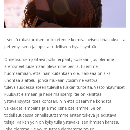
Itsensä rakastamisen polku etenee kolmivaiheisesti ihastuksesta
pettymykseen ja lopulta todelliseen hyväksyntään.
Onnellisuuten johtava polku ei pääty koskaan. Jos olemme
erehtyneet luulemaan olevamme perillä, tulemme
huomaamaan, ettei näin kuitenkaan ole. Tärkeää on siksi
unohtaa ajattelu, jonka mukaan voisimme välttyä
tulevaisuudessa eteen tulevilta tuskan tunteilta. Vastoinkäymiset
kuuluvat elämään ja hedelmällisempi tie on kehittää
ystävällisyyttä itseä kohtaan, niin että osaamme kohdata
vaikeudet lempeinä ja armollisina itsellemme. Se on
todellisuudessa onnellisuuttamme eniten tukeva ja edistävä
tekijä. Kaiken ydin on kyky tulla ystäväksi sen ihmisen kanssa,
joka olemme. Se voi muuttaa elämämme täysin.