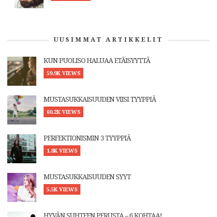
UUSIMMAT ARTIKKELIT
KUN PUOLISO HALUAA ETÄISYYTTÄ
59.9K VIEWS
MUSTASUKKAISUUDEN VIISI TYYPPIÄ
60.2K VIEWS
PERFEKTIONISMIN 3 TYYPPIÄ
1.8K VIEWS
MUSTASUKKAISUUDEN SYYT
5.5K VIEWS
HYVÄN SUHTEEN PERUSTA – 6 KOHTAA!