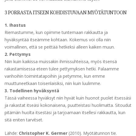
3 PORRASTA ITSEEN KOHDISTUVAAN MYÖTÄTUNTOON
1. Ihastus
Riemastumme, kun opimme tuntemaan rakkautta ja
hyväksyntää itseämme kohtaan. Kokemus voi olla niin
voimallinen, että se peittää hetkeksi alleen kaiken muun.
2. Pettymys
Niin kuin kaikissa muissakin ihmissuhteissa, myös itsensä
rakastamisessa eteen tulee pettymyksen hetki. Palaamme
vanhoihin toimintatapoihin ja petymme, kun emme
muuttuneetkaan toisenlaisiksi, niin kuin luulimme.
3. Todellinen hyväksyntä
Tässä vaiheessa hyväksyt niin hyvät kuin huonot puolet itsessäsi
ja rakastat itseäsi kokonaisena, puutteistasi huolimatta. Sitoudut
pitämän huolta itsestäsi ja tarjoamaan itsellesi rakkautta, kun
sitä eniten tarvitset.
Lähde:
Christopher K. Germer
(2010). Myötätunnon tie.