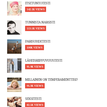
ITSETUNTOTESTI
142.1K VIEWS
TUNNISTA NARSISTI
113.5K VIEWS
PARISUHDETESTI
100K VIEWS
LÄHEISRIIPPUVUUSTESTI
95.9K VIEWS
MILLAINEN ON TEMPERAMENTTISI?
91.3K VIEWS
SEKSITESTI
82.5K VIEWS