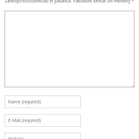
Sähköpostiosoitettasi ei julkaista.
Pakolliset kentät on merkitty
*