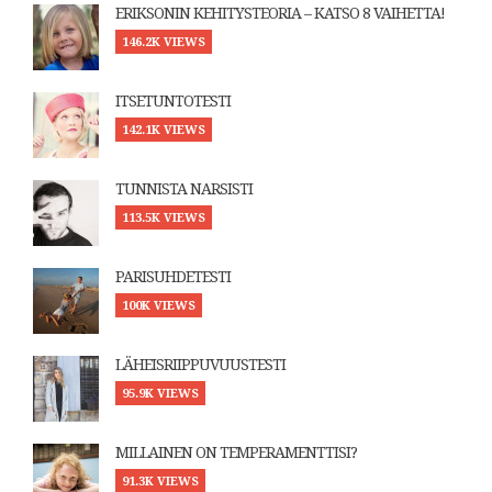
ERIKSONIN KEHITYSTEORIA – KATSO 8 VAIHETTA!
146.2K VIEWS
ITSETUNTOTESTI
142.1K VIEWS
TUNNISTA NARSISTI
113.5K VIEWS
PARISUHDETESTI
100K VIEWS
LÄHEISRIIPPUVUUSTESTI
95.9K VIEWS
MILLAINEN ON TEMPERAMENTTISI?
91.3K VIEWS