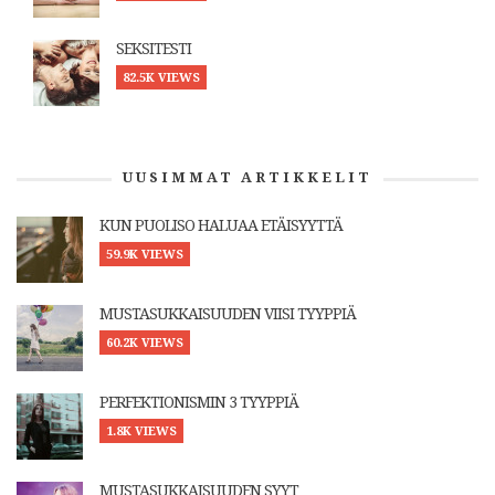
SEKSITESTI
82.5K VIEWS
UUSIMMAT ARTIKKELIT
KUN PUOLISO HALUAA ETÄISYYTTÄ
59.9K VIEWS
MUSTASUKKAISUUDEN VIISI TYYPPIÄ
60.2K VIEWS
PERFEKTIONISMIN 3 TYYPPIÄ
1.8K VIEWS
MUSTASUKKAISUUDEN SYYT