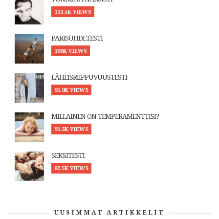
113.5K VIEWS
PARISUHDETESTI
100K VIEWS
LÄHEISRIIPPUVUUSTESTI
95.9K VIEWS
MILLAINEN ON TEMPERAMENTTISI?
91.3K VIEWS
SEKSITESTI
82.5K VIEWS
UUSIMMAT ARTIKKELIT