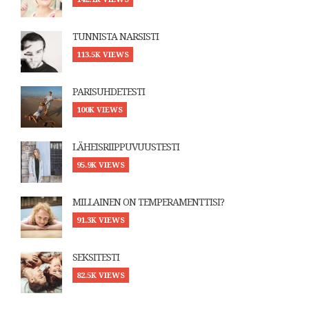
TUNNISTA NARSISTI
113.5K VIEWS
PARISUHDETESTI
100K VIEWS
LÄHEISRIIPPUVUUSTESTI
95.9K VIEWS
MILLAINEN ON TEMPERAMENTTISI?
91.3K VIEWS
SEKSITESTI
82.5K VIEWS