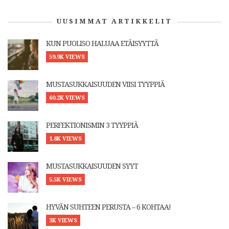
UUSIMMAT ARTIKKELIT
KUN PUOLISO HALUAA ETÄISYYTTÄ
59.9K VIEWS
MUSTASUKKAISUUDEN VIISI TYYPPIÄ
60.2K VIEWS
PERFEKTIONISMIN 3 TYYPPIÄ
1.8K VIEWS
MUSTASUKKAISUUDEN SYYT
5.5K VIEWS
HYVÄN SUHTEEN PERUSTA – 6 KOHTAA!
3K VIEWS