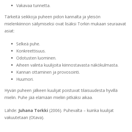
Vakavaa tunnetta.
Tärkeitä seikkoja puheen pidon kannalta ja yleisön
mielenkiinnon säilymiseksi ovat lisäksi Torkin mukaan seuraavat
asiat:
Selkeä puhe.
Konkreettisuus.
Odotusten luominen.
Aiheen valinta kuulijoita kiinnostavasta näkökulmasta.
Kannan ottaminen ja provosointi.
Huumori.
Hyvän puheen jälkeen kuulijat poistuvat tilaisuudesta hyvillä
mielin. Puhe jää elämään mieliin pitkäksi aikaa.
Lähde:
Juhana Torkki
(2006). Puhevalta – kuinka kuulijat
vakuutetaan (Otava).