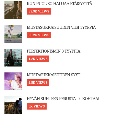
KUN PUOLISO HALUAA ETÄISYYTTÄ
59.9K VIEWS
MUSTASUKKAISUUDEN VIISI TYYPPIÄ
60.2K VIEWS
PERFEKTIONISMIN 3 TYYPPIÄ
1.8K VIEWS
MUSTASUKKAISUUDEN SYYT
5.5K VIEWS
HYVÄN SUHTEEN PERUSTA – 6 KOHTAA!
3K VIEWS