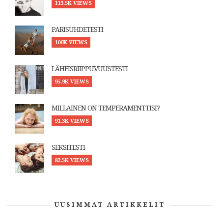
113.5K VIEWS
PARISUHDETESTI
100K VIEWS
LÄHEISRIIPPUVUUSTESTI
95.9K VIEWS
MILLAINEN ON TEMPERAMENTTISI?
91.3K VIEWS
SEKSITESTI
82.5K VIEWS
UUSIMMAT ARTIKKELIT