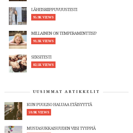
LÄHEISRIIPPUVUUSTESTI
95.9K VIEWS
MILLAINEN ON TEMPERAMENTTISI?
91.3K VIEWS
SEKSITESTI
82.5K VIEWS
UUSIMMAT ARTIKKELIT
KUN PUOLISO HALUAA ETÄISYYTTÄ
59.9K VIEWS
MUSTASUKKAISUUDEN VIISI TYYPPIÄ