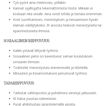
Työ pyörii aina mielessäsi, yölläkin.
Kannat syyllisyyttä tekemättömistä töistä. Mikään ei
koskaan riitä sinulle. Aina voisit tehdä ja tienata enemmän.
Koet suorittamisen, menestyksen ja tienaamisen hyvän
elämän edellytyksiksi. Et arvosta heikosti menestyneitä tai
epäonnistuneita ihmisiä.
SOSIAALINEN RIIPPUVUUS
Kaikki ystävät liittyvät työhösi.
Sosiaalinen piirisi on kaventunut saman koulutuksen
omaaviin ihmisiin.
Todistelet menestystäsi etenemisellä ja titteleillä.
Minuutesi ja itsearvostuksesi perustuvat työhösi.
TAPARIIPPUVUUS
Tarkistat sähköpostisi ja puhelimesi viestejä jatkuvasti.
Et halua joustaa rutiineistasi.
Purat ahdistustasi järjestelemällä asioita.