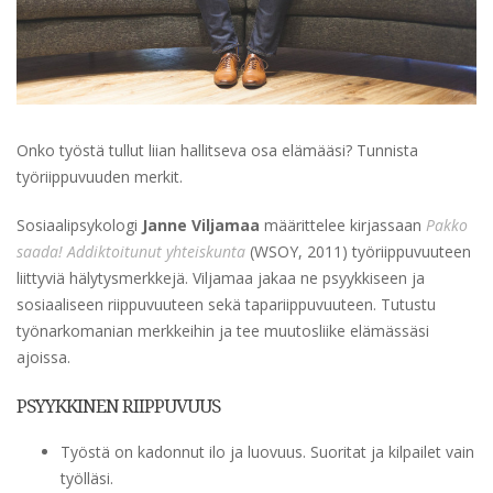
Onko työstä tullut liian hallitseva osa elämääsi? Tunnista
työriippuvuuden merkit.
Sosiaalipsykologi
Janne Viljamaa
määrittelee kirjassaan
Pakko
saada! Addiktoitunut yhteiskunta
(WSOY, 2011) työriippuvuuteen
liittyviä hälytysmerkkejä. Viljamaa jakaa ne psyykkiseen ja
sosiaaliseen riippuvuuteen sekä tapariippuvuuteen. Tutustu
työnarkomanian merkkeihin ja tee muutosliike elämässäsi
ajoissa.
PSYYKKINEN RIIPPUVUUS
Työstä on kadonnut ilo ja luovuus. Suoritat ja kilpailet vain
työlläsi.