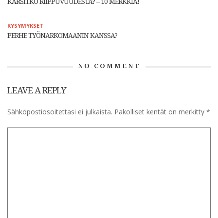
KÄRSITKÖ RIIPPUVUUDESTA? – 10 MERKKIÄ!
KYSYMYKSET
PERHE TYÖNARKOMAANIN KANSSA?
NO COMMENT
LEAVE A REPLY
Sähköpostiosoitettasi ei julkaista.
Pakolliset kentät on merkitty
*