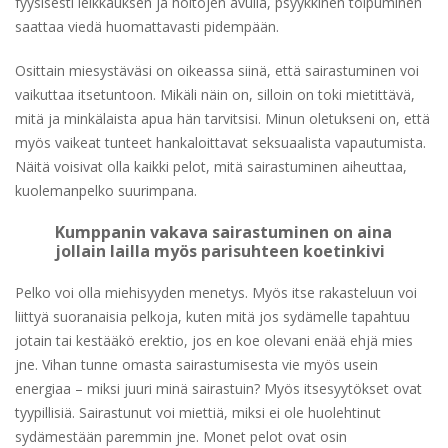
fyysisesti leikkauksen ja hoitojen avulla, psyykkinen toipuminen
saattaa viedä huomattavasti pidempään.
Osittain miesystäväsi on oikeassa siinä, että sairastuminen voi
vaikuttaa itsetuntoon. Mikäli näin on, silloin on toki mietittävä,
mitä ja minkälaista apua hän tarvitsisi. Minun oletukseni on, että
myös vaikeat tunteet hankaloittavat seksuaalista vapautumista.
Näitä voisivat olla kaikki pelot, mitä sairastuminen aiheuttaa,
kuolemanpelko suurimpana.
Kumppanin vakava sairastuminen on aina
jollain lailla myös parisuhteen koetinkivi
Pelko voi olla miehisyyden menetys. Myös itse rakasteluun voi
liittyä suoranaisia pelkoja, kuten mitä jos sydämelle tapahtuu
jotain tai kestääkö erektio, jos en koe olevani enää ehjä mies
jne. Vihan tunne omasta sairastumisesta vie myös usein
energiaa – miksi juuri minä sairastuin? Myös itsesyytökset ovat
tyypillisiä. Sairastunut voi miettiä, miksi ei ole huolehtinut
sydämestään paremmin jne. Monet pelot ovat osin