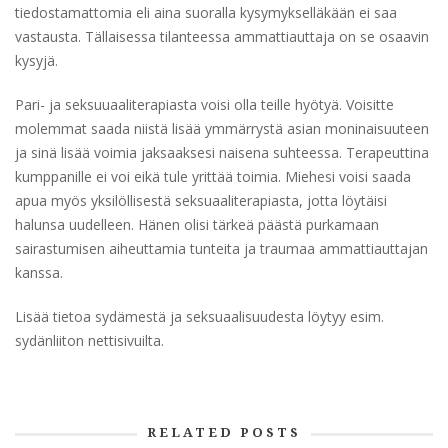
tiedostamattomia eli aina suoralla kysymykselläkään ei saa
vastausta. Tällaisessa tilanteessa ammattiauttaja on se osaavin
kysyjä.
Pari- ja seksuuaaliterapiasta voisi olla teille hyötyä. Voisitte
molemmat saada niistä lisää ymmärrystä asian moninaisuuteen
ja sinä lisää voimia jaksaaksesi naisena suhteessa. Terapeuttina
kumppanille ei voi eikä tule yrittää toimia. Miehesi voisi saada
apua myös yksilöllisestä seksuaaliterapiasta, jotta löytäisi
halunsa uudelleen. Hänen olisi tärkeä päästä purkamaan
sairastumisen aiheuttamia tunteita ja traumaa ammattiauttajan
kanssa.
Lisää tietoa sydämestä ja seksuaalisuudesta löytyy esim.
sydänliiton nettisivuilta.
RELATED POSTS