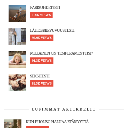
PARISUHDETESTI
100K VIEWS
LÄHEISRIIPPUVUUSTESTI
95.9K VIEWS
MILLAINEN ON TEMPERAMENTTISI?
91.3K VIEWS
SEKSITESTI
82.5K VIEWS
UUSIMMAT ARTIKKELIT
KUN PUOLISO HALUAA ETÄISYYTTÄ