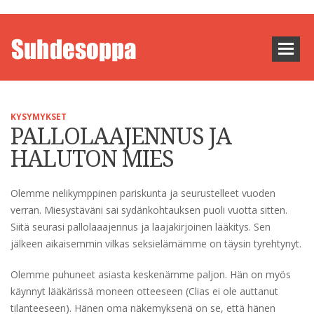
KYSYMYKSET
PALLOLAAJENNUS JA
HALUTON MIES
Olemme nelikymppinen pariskunta ja seurustelleet vuoden
verran. Miesystäväni sai sydänkohtauksen puoli vuotta sitten.
Siitä seurasi pallolaaajennus ja laajakirjoinen lääkitys. Sen
jälkeen aikaisemmin vilkas seksielämämme on täysin tyrehtynyt.
Olemme puhuneet asiasta keskenämme paljon. Hän on myös
käynnyt lääkärissä moneen otteeseen (Clias ei ole auttanut
tilanteeseen). Hänen oma näkemyksenä on se, että hänen