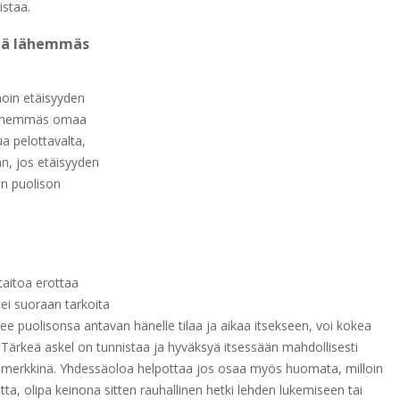
istaa.
stä lähemmäs
moin etäisyyden
 lähemmäs omaa
a pelottavalta,
an, jos etäisyyden
on puolison
taitoa erottaa
ei suoraan tarkoita
e puolisonsa antavan hänelle tilaa ja aikaa itsekseen, voi kokea
Tärkeä askel on tunnistaa ja hyväksyä itsessään mahdollisesti
a merkkinä. Yhdessäoloa helpottaa jos osaa myös huomata, milloin
tta, olipa keinona sitten rauhallinen hetki lehden lukemiseen tai