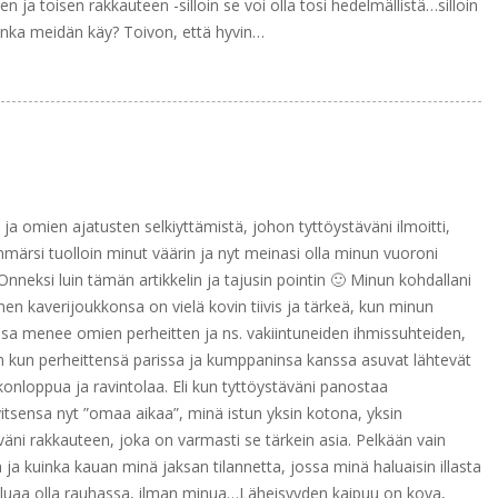
 ja toisen rakkauteen -silloin se voi olla tosi hedelmällistä…silloin
kuinka meidän käy? Toivon, että hyvin…
ja omien ajatusten selkiyttämistä, johon tyttöystäväni ilmoitti,
märsi tuolloin minut väärin ja nyt meinasi olla minun vuoroni
nneksi luin tämän artikkelin ja tajusin pointin 🙂 Minun kohdallani
n kaverijoukkonsa on vielä kovin tiivis ja tärkeä, kun minun
n osa menee omien perheitten ja ns. vakiintuneiden ihmissuhteiden,
oin kun perheittensä parissa ja kumppaninsa kanssa asuvat lähtevät
onloppua ja ravintolaa. Eli kun tyttöystäväni panostaa
vitsensa nyt ”omaa aikaa”, minä istun yksin kotona, yksin
äväni rakkauteen, joka on varmasti se tärkein asia. Pelkään vain
ja kuinka kauan minä jaksan tilannetta, jossa minä haluaisin illasta
haluaa olla rauhassa, ilman minua…Läheisyyden kaipuu on kova,