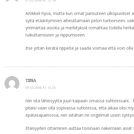
07.03.2008 AT 12:16
Artikkeli hyvä, mutta kun omat parisuteen ulkopuoliset 
syitä etääntymisen aiheuttamaan pelon tunteeseen. vaikk
ymmärtää asioita ja merkityksiä romahtaa todella herkäs
ruikuttamiseen ja riippumiseen.
Itse yritän kerätä rippeitä ja saada voimaa että voin ol
TIINA
09.03.2008 AT 13:26
niin sitä läheisyyttä juuri kaipaan omassa suhteessani… t
pitäisi vaan olla sopivassa suhteessa, että aikaa olisi m
epätasapainossa, niin siitähän ne ongelmat usein syntyv
Etäisyyden ottaminen auttaa toisinaan näkemään asiat 