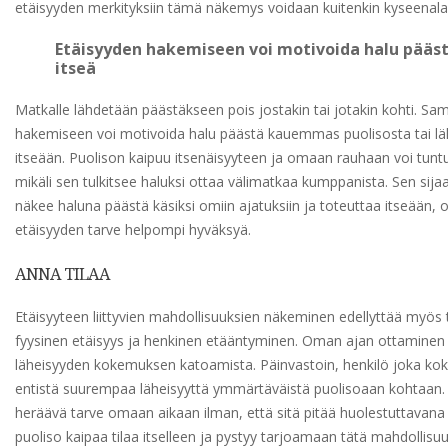
etäisyyden merkityksiin tämä näkemys voidaan kuitenkin kyseenala
Etäisyyden hakemiseen voi motivoida halu pää
itseä
Matkalle lähdetään päästäkseen pois jostakin tai jotakin kohti. Sa
hakemiseen voi motivoida halu päästä kauemmas puolisosta tai
itseään. Puolison kaipuu itsenäisyyteen ja omaan rauhaan voi tuntu
mikäli sen tulkitsee haluksi ottaa välimatkaa kumppanista. Sen sija
näkee haluna päästä käsiksi omiin ajatuksiin ja toteuttaa itseään, 
etäisyyden tarve helpompi hyväksyä.
ANNA TILAA
Etäisyyteen liittyvien mahdollisuuksien näkeminen edellyttää myös 
fyysinen etäisyys ja henkinen etääntyminen. Oman ajan ottaminen 
läheisyyden kokemuksen katoamista. Päinvastoin, henkilö joka koke
entistä suurempaa läheisyyttä ymmärtäväistä puolisoaan kohtaan. 
heräävä tarve omaan aikaan ilman, että sitä pitää huolestuttavan
puoliso kaipaa tilaa itselleen ja pystyy tarjoamaan tätä mahdollisuu