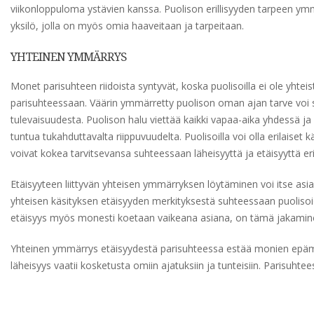
viikonloppuloma ystävien kanssa. Puolison erillisyyden tarpeen ym
yksilö, jolla on myös omia haaveitaan ja tarpeitaan.
YHTEINEN YMMÄRRYS
Monet parisuhteen riidoista syntyvät, koska puolisoilla ei ole yhte
parisuhteessaan. Väärin ymmärretty puolison oman ajan tarve voi s
tulevaisuudesta. Puolison halu viettää kaikki vapaa-aika yhdessä ja
tuntua tukahduttavalta riippuvuudelta. Puolisoilla voi olla erilaiset k
voivat kokea tarvitsevansa suhteessaan läheisyyttä ja etäisyyttä er
Etäisyyteen liittyvän yhteisen ymmärryksen löytäminen voi itse asi
yhteisen käsityksen etäisyyden merkityksestä suhteessaan puolisoid
etäisyys myös monesti koetaan vaikeana asiana, on tämä jakaminen
Yhteinen ymmärrys etäisyydestä parisuhteessa estää monien epämiel
läheisyys vaatii kosketusta omiin ajatuksiin ja tunteisiin. Parisuhteess