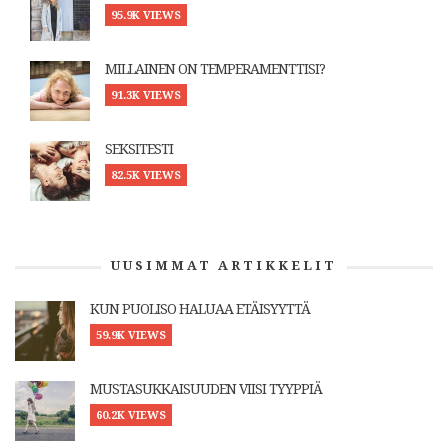
95.9K VIEWS
MILLAINEN ON TEMPERAMENTTISI?
91.3K VIEWS
SEKSITESTI
82.5K VIEWS
UUSIMMAT ARTIKKELIT
KUN PUOLISO HALUAA ETÄISYYTTÄ
59.9K VIEWS
MUSTASUKKAISUUDEN VIISI TYYPPIÄ
60.2K VIEWS