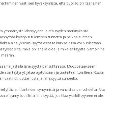
märtäminen vaati sen hyväksymistä, että puoliso on itsenäinen
istä ymmärrystä läheisyyden ja etäisyyden merkityksistä
ynnyttää hylätyksi tulemisen tunnetta ja pelkoa suhteen
 hakea aina yksimielisyyttä asiassa kuin asiassa voi puolestaan
äsitykset siitä, mikä on lähellä oloa ja mikä erillisyyttä. Samoin he
i määrän.
assa heijastella läheisyyttä parisuhteessa. Muodostaakseen
en on täytynyt jakaa ajatuksiaan ja tunteitaan toisilleen. Koska
 vaatinut luottamusta ja läheisyyttä suhteelta.
lyttävien tilanteiden syntymistä ja vahvistaa parisuhdetta. Aito
a ei synny todellista läheisyyttä, jos tilaa yksilöllisyyteen ei ole.