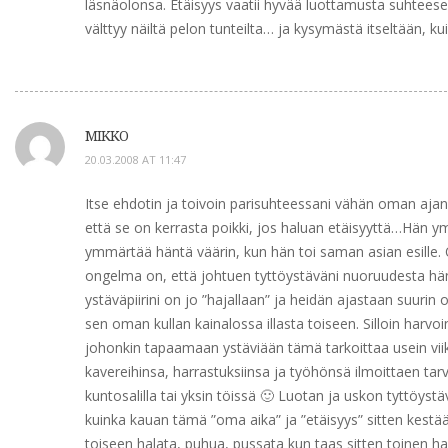
läsnäolonsa. Etäisyys vaatii hyvää luottamusta suhteeseen
välttyy näiltä pelon tunteilta… ja kysymästä itseltään, 
MIKKO
20.03.2008 AT 11:47
Itse ehdotin ja toivoin parisuhteessani vähän oman ajan 
että se on kerrasta poikki, jos haluan etäisyyttä…Hän ym
ymmärtää häntä väärin, kun hän toi saman asian esille. O
ongelma on, että johtuen tyttöystäväni nuoruudesta häne
ystäväpiirini on jo ”hajallaan” ja heidän ajastaan suuri
sen oman kullan kainalossa illasta toiseen. Silloin harv
johonkin tapaamaan ystäviään tämä tarkoittaa usein viik
kavereihinsa, harrastuksiinsa ja työhönsä ilmoittaen tar
kuntosalilla tai yksin töissä 🙂 Luotan ja uskon tyttöyst
kuinka kauan tämä ”oma aika” ja ”etäisyys” sitten kestää 
toiseen halata, puhua, pussata kun taas sitten toinen 