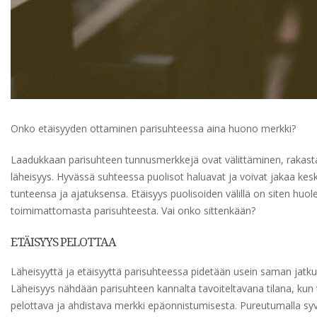
Onko etäisyyden ottaminen parisuhteessa aina huono merkki?
Laadukkaan parisuhteen tunnusmerkkejä ovat välittäminen, rakast
läheisyys. Hyvässä suhteessa puolisot haluavat ja voivat jakaa ke
tunteensa ja ajatuksensa. Etäisyys puolisoiden välillä on siten huo
toimimattomasta parisuhteesta. Vai onko sittenkään?
ETÄISYYS PELOTTAA
Läheisyyttä ja etäisyyttä parisuhteessa pidetään usein saman jatk
Läheisyys nähdään parisuhteen kannalta tavoiteltavana tilana, kun 
pelottava ja ahdistava merkki epäonnistumisesta. Pureutumalla s