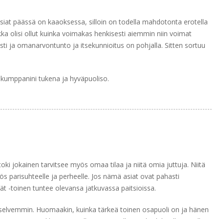
asiat päässä on kaaoksessa, silloin on todella mahdotonta erotella
a olisi ollut kuinka voimakas henkisesti aiemmin niin voimat
ti ja omanarvontunto ja itsekunnioitus on pohjalla. Sitten sortuu
la kumppanini tukena ja hyväpuoliso.
oki jokainen tarvitsee myös omaa tilaa ja niitä omia juttuja. Niitä
yös parisuhteelle ja perheelle. Jos nämä asiat ovat pahasti
ät -toinen tuntee olevansa jatkuvassa paitsioissa.
selvemmin. Huomaakin, kuinka tärkeä toinen osapuoli on ja hänen