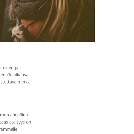
aminen ja
skenään aikansa,
lestuttava merkki
umon ääripäinä.
taas etäisyys on
yvemmälle