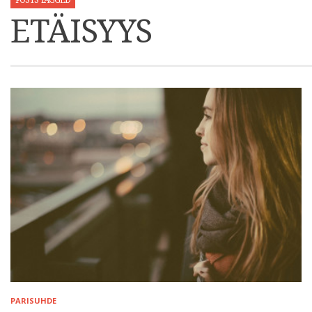
POSTS TAGGED
ETÄISYYS
PARISUHDE