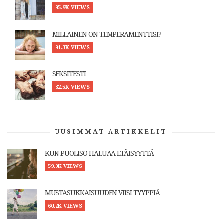
95.9K VIEWS
MILLAINEN ON TEMPERAMENTTISI?
91.3K VIEWS
SEKSITESTI
82.5K VIEWS
UUSIMMAT ARTIKKELIT
KUN PUOLISO HALUAA ETÄISYYTTÄ
59.9K VIEWS
MUSTASUKKAISUUDEN VIISI TYYPPIÄ
60.2K VIEWS