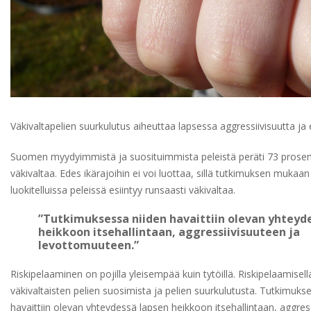
Väkivaltapelien suurkulutus aiheuttaa lapsessa aggressiivisuutta ja
Suomen myydyimmistä ja suosituimmista peleistä peräti 73 prosent
väkivaltaa. Edes ikärajoihin ei voi luottaa, sillä tutkimuksen mukaan 
luokitelluissa peleissä esiintyy runsaasti väkivaltaa.
”Tutkimuksessa niiden havaittiin olevan yhteyd
heikkoon itsehallintaan, aggressiivisuuteen ja
levottomuuteen.”
Riskipelaaminen on pojilla yleisempää kuin tytöillä. Riskipelaamisell
väkivaltaisten pelien suosimista ja pelien suurkulutusta. Tutkimuks
havaittiin olevan yhteydessä lapsen heikkoon itsehallintaan, aggres