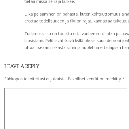
tietää missä se raja kulkee.
Liika pelaaminen on pahasta, kuten kohtuuttomuus aina, 
erottaa todellisuuden ja fiktion rajat, kannattaa tukeutua
Tutkimuksissa on todettu että vanhemmat jotka pelaava
lapsistaan. Pelit eivät ikävä kyllä ole se suuri demoni 
ottaa itseään niskasta kiinni ja huolehtia että lapsen har
LEAVE A REPLY
Sähköpostiosoitettasi ei julkaista.
Pakolliset kentät on merkitty
*