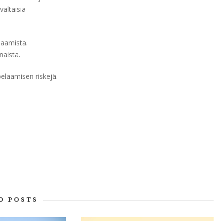
valtaisia
laamista.
naista.
pelaamisen riskejä.
D POSTS