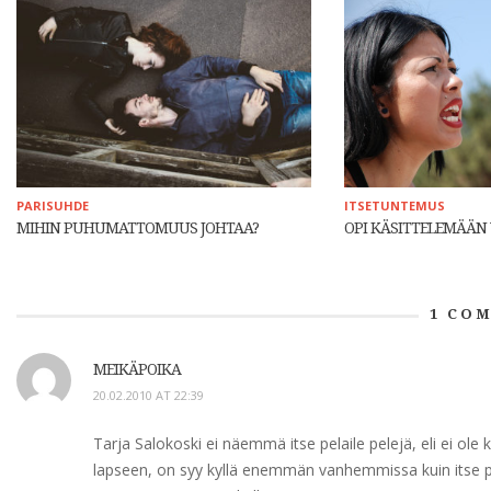
PARISUHDE
ITSETUNTEMUS
MIHIN PUHUMATTOMUUS JOHTAA?
OPI KÄSITTELEMÄÄN 
1
COM
MEIKÄPOIKA
20.02.2010 AT 22:39
Tarja Salokoski ei näemmä itse pelaile pelejä, eli ei ole 
lapseen, on syy kyllä enemmän vanhemmissa kuin itse pe