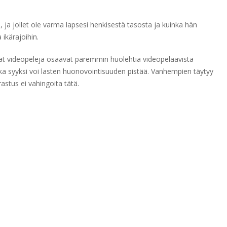
ja jollet ole varma lapsesi henkisestä tasosta ja kuinka hän
 ikärajoihin.
t videopelejä osaavat paremmin huolehtia videopelaavista
jonka syyksi voi lasten huonovointisuuden pistää. Vanhempien täytyy
rastus ei vahingoita tätä.