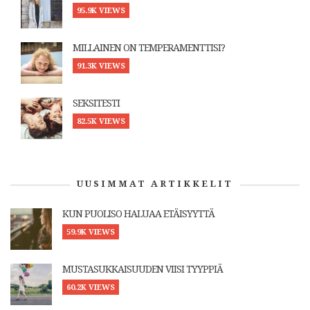
95.9K VIEWS
MILLAINEN ON TEMPERAMENTTISI?
91.3K VIEWS
SEKSITESTI
82.5K VIEWS
UUSIMMAT ARTIKKELIT
KUN PUOLISO HALUAA ETÄISYYTTÄ
59.9K VIEWS
MUSTASUKKAISUUDEN VIISI TYYPPIÄ
60.2K VIEWS