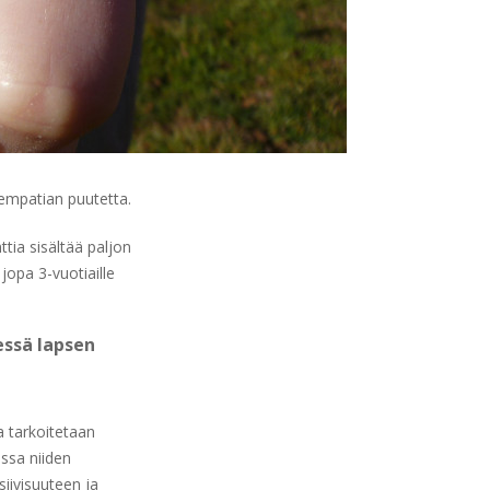
 empatian puutetta.
tia sisältää paljon
jopa 3-vuotiaille
essä lapsen
a tarkoitetaan
essa niiden
siivisuuteen ja