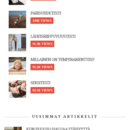
PARISUHDETESTI
100K VIEWS
LÄHEISRIIPPUVUUSTESTI
95.9K VIEWS
MILLAINEN ON TEMPERAMENTTISI?
91.3K VIEWS
SEKSITESTI
82.5K VIEWS
UUSIMMAT ARTIKKELIT
KUN PUOLISO HALUAA ETÄISYYTTÄ