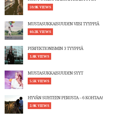
59.9K VIEWS
MUSTASUKKAISUUDEN VIISI TYYPPIÄ
60.2K VIEWS
PERFEKTIONISMIN 3 TYYPPIÄ
1.8K VIEWS
MUSTASUKKAISUUDEN SYYT
5.5K VIEWS
HYVÄN SUHTEEN PERUSTA – 6 KOHTAA!
2.9K VIEWS