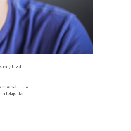
tkähdyttävät
 suomalaisista
ien tekijöiden