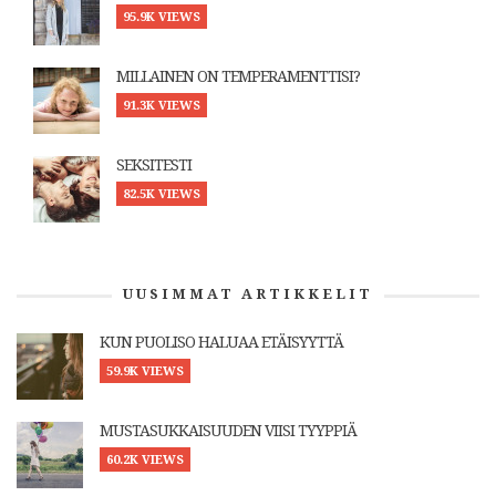
95.9K VIEWS
MILLAINEN ON TEMPERAMENTTISI?
91.3K VIEWS
SEKSITESTI
82.5K VIEWS
UUSIMMAT ARTIKKELIT
KUN PUOLISO HALUAA ETÄISYYTTÄ
59.9K VIEWS
MUSTASUKKAISUUDEN VIISI TYYPPIÄ
60.2K VIEWS